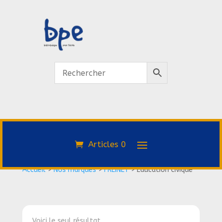
Articles 0
Accueil
>
Nos marques
>
FREINET
>
Éducation civique
Voici le seul résultat