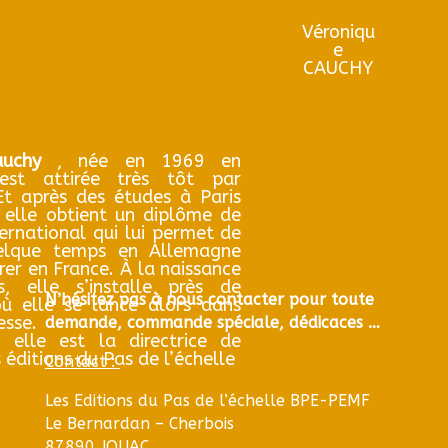
Véroniqu
e
CAUCHY
auchy
, née en 1969 en
est attirée très tôt par
 Et après des études à Paris
, elle obtient un diplôme de
rnational qui lui permet de
uelque temps en Allemagne
rer en France. À la naissance
s, elle s’installe près de
N’hésitez pas à nous contacter pour toute
où elle se lance alors dans
esse.
demande, commande spéciale, dédicaces …
 elle est la directrice de
 éditions du Pas de l’échelle
Contact :
Les Editions du Pas de l’échelle
BPE-PEMF
Le Bernardan – Cherbois
87890 JOUAC