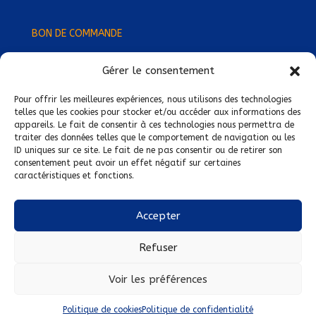
BON DE COMMANDE
Gérer le consentement
Devenez Délégué
·
e Régional
·
e !
Trouvez-nous près de chez vous !
Pour offrir les meilleures expériences, nous utilisons des technologies
telles que les cookies pour stocker et/ou accéder aux informations des
appareils. Le fait de consentir à ces technologies nous permettra de
Mentions légales
traiter des données telles que le comportement de navigation ou les
ID uniques sur ce site. Le fait de ne pas consentir ou de retirer son
Conditions générales de vente
consentement peut avoir un effet négatif sur certaines
caractéristiques et fonctions.
Politique de confidentialité
Politique de cookies
Accepter
Nous suivre sur :
Refuser
Voir les préférences
Politique de cookies
Politique de confidentialité