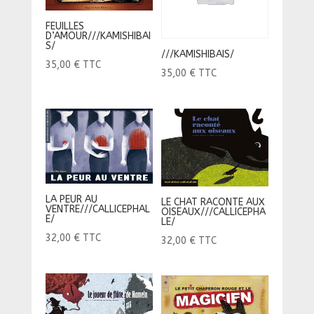
FEUILLES
D’AMOUR///KAMISHIBAI
S/
///KAMISHIBAIS/
35,00
€
TTC
35,00
€
TTC
LA PEUR AU
LE CHAT RACONTE AUX
VENTRE///CALLICEPHAL
OISEAUX///CALLICEPHA
E/
LE/
32,00
€
TTC
32,00
€
TTC