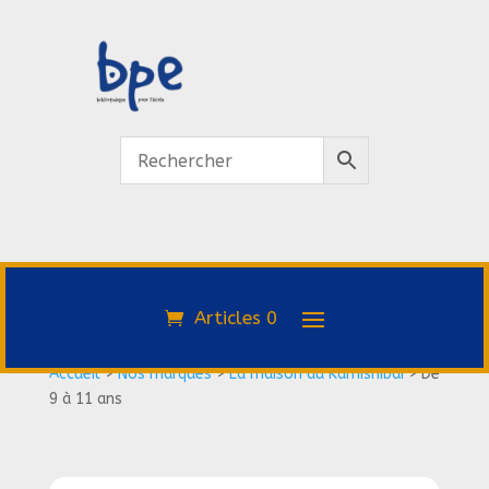
Articles 0
Accueil
>
Nos marques
>
La maison du Kamishibai
>
De
9 à 11 ans