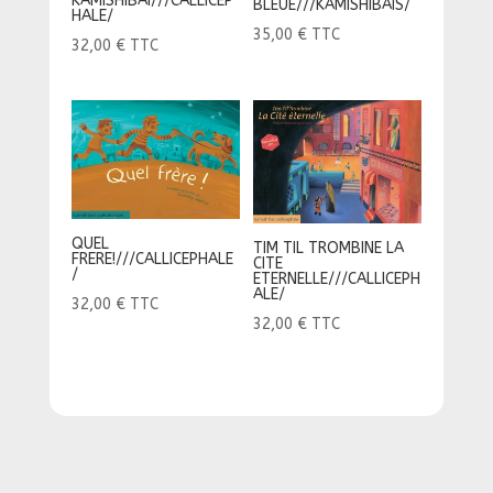
KAMISHIBAI///CALLICEP
BLEUE///KAMISHIBAIS/
HALE/
35,00
€
TTC
32,00
€
TTC
QUEL
TIM TIL TROMBINE LA
FRERE!///CALLICEPHALE
CITE
/
ETERNELLE///CALLICEPH
ALE/
32,00
€
TTC
32,00
€
TTC