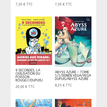
7,30
€
TTC
7,30
€
TTC
9 SECONDES, LA
ABYSS AZURE – TOME
CIVILISATION DU
1/1/SEINEN VEGA/VEGA
POISSON
DUPUIS/ABYSS AZURE
ROUGE///DUPUIS/
8,35
€
TTC
20,00
€
TTC