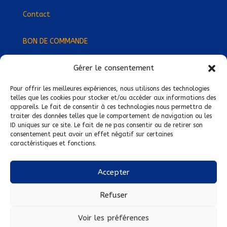
Contact
BON DE COMMANDE
Gérer le consentement
Devenez Délégué
·
e Régional
·
e !
Trouvez-nous près de chez vous !
Pour offrir les meilleures expériences, nous utilisons des technologies
telles que les cookies pour stocker et/ou accéder aux informations des
appareils. Le fait de consentir à ces technologies nous permettra de
Mentions légales
traiter des données telles que le comportement de navigation ou les
ID uniques sur ce site. Le fait de ne pas consentir ou de retirer son
Conditions générales de vente
consentement peut avoir un effet négatif sur certaines
caractéristiques et fonctions.
Politique de confidentialité
Politique de cookies
Accepter
Nous suivre sur :
Refuser
Voir les préférences