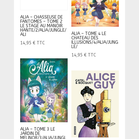
ALIA – CHASSEUSE DE
FANTOMES – TOME 2
LE STAGE AU MANOIR
HANTE/2/ALIA/JUNGLE/
ALIA – TOME 4 LE
ALI
CHATEAU DES
ILLUSIONS/4/ALIA/JUNG
14,95
€
TTC
LE/
14,95
€
TTC
ALIA – TOME 3 LE
JARDIN DE
MELINOR/3/ALIA/JUNGL