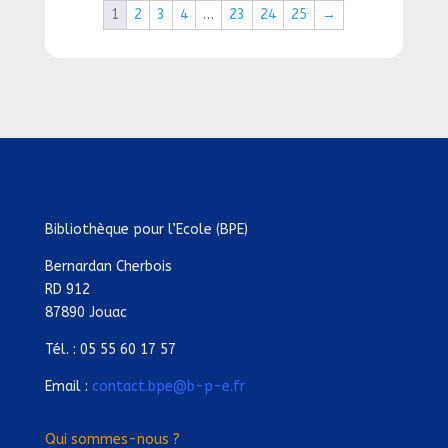
1
2
3
4
…
23
24
25
→
Bibliothèque pour l’Ecole (BPE)
Bernardan Cherbois
RD 912
87890 Jouac
Tél. : 05 55 60 17 57
Email :
contact.bpe@b-p-e.fr
Qui sommes-nous ?