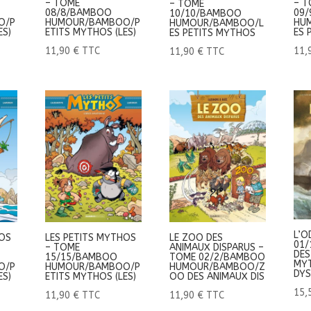
– TOME
– T
– TOME
08/8/BAMBOO
09
10/10/BAMBOO
O/P
HUMOUR/BAMBOO/P
HU
HUMOUR/BAMBOO/L
ES)
ETITS MYTHOS (LES)
ES 
ES PETITS MYTHOS
11,90
€
TTC
11,
11,90
€
TTC
L’O
HOS
LES PETITS MYTHOS
LE ZOO DES
01/
– TOME
ANIMAUX DISPARUS –
DES
15/15/BAMBOO
TOME 02/2/BAMBOO
MYT
O/P
HUMOUR/BAMBOO/P
HUMOUR/BAMBOO/Z
DYS
ES)
ETITS MYTHOS (LES)
OO DES ANIMAUX DIS
15,
11,90
€
TTC
11,90
€
TTC