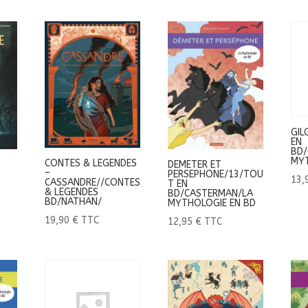
GIL
EN
BD/
MYT
CONTES & LEGENDES
DEMETER ET
–
PERSEPHONE/13/TOU
13,
CASSANDRE//CONTES
T EN
& LEGENDES
BD/CASTERMAN/LA
BD/NATHAN/
MYTHOLOGIE EN BD
19,90
€
TTC
12,95
€
TTC