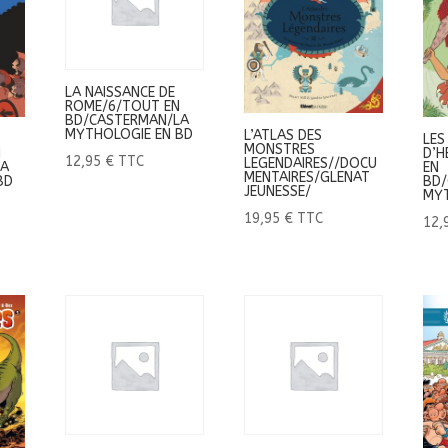
LA NAISSANCE DE
ROME/6/TOUT EN
BD/CASTERMAN/LA
MYTHOLOGIE EN BD
L’ATLAS DES
LES
MONSTRES
N
D’H
12,95
€
TTC
LEGENDAIRES//DOCU
LA
EN
MENTAIRES/GLENAT
BD
BD/
JEUNESSE/
MYT
19,95
€
TTC
12,