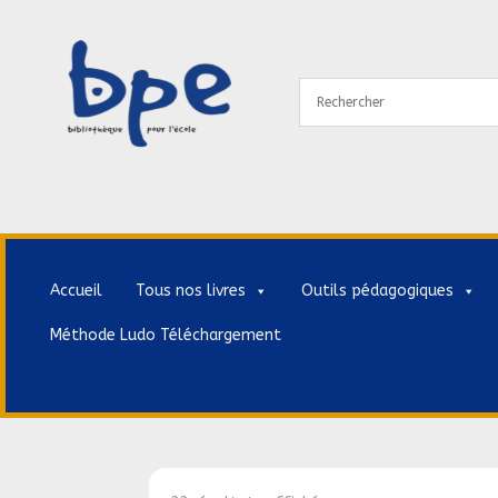
Accueil
Tous nos livres
Outils pédagogiques
Méthode Ludo Téléchargement
Accueil
>
BD & Mangas
>
BD
>
Mythologie