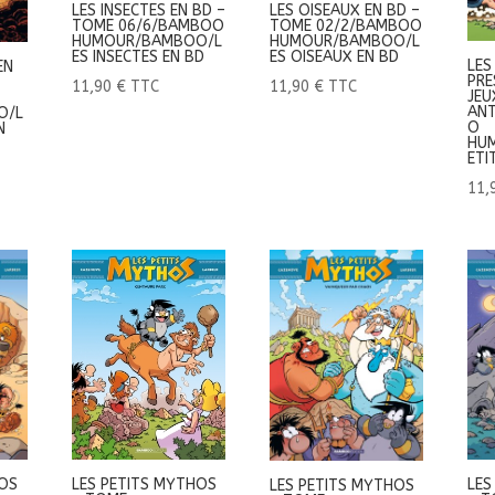
LES INSECTES EN BD –
LES OISEAUX EN BD –
TOME 06/6/BAMBOO
TOME 02/2/BAMBOO
HUMOUR/BAMBOO/L
HUMOUR/BAMBOO/L
ES INSECTES EN BD
ES OISEAUX EN BD
LES
EN
PRE
11,90
€
TTC
11,90
€
TTC
JEU
ANT
O/L
O
N
HU
ETI
11,
HOS
LES PETITS MYTHOS
LES
LES PETITS MYTHOS