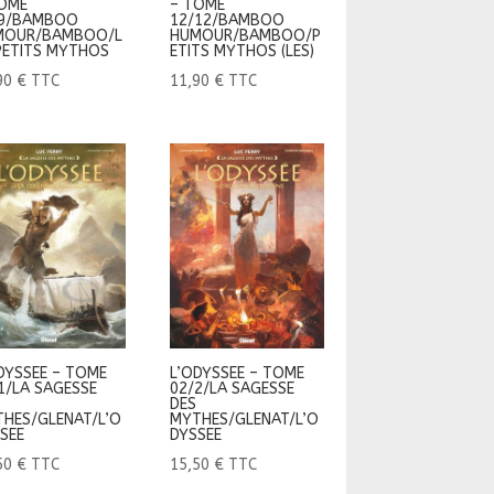
OME
– TOME
/9/BAMBOO
12/12/BAMBOO
MOUR/BAMBOO/L
HUMOUR/BAMBOO/P
PETITS MYTHOS
ETITS MYTHOS (LES)
90
€
TTC
11,90
€
TTC
DYSSEE – TOME
L’ODYSSEE – TOME
1/LA SAGESSE
02/2/LA SAGESSE
DES
HES/GLENAT/L’O
MYTHES/GLENAT/L’O
SEE
DYSSEE
50
€
TTC
15,50
€
TTC