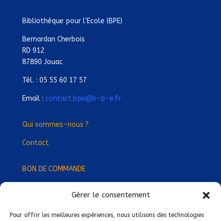
Bibliothèque pour l’Ecole (BPE)
Bernardan Cherbois
RD 912
87890 Jouac
Tél. : 05 55 60 17 57
Email :
contact.bpe@b-p-e.fr
Qui sommes-nous ?
Contact
BON DE COMMANDE
Gérer le consentement
Devenez Délégué
·
e Régional
·
e !
Trouvez-nous près de chez vous !
Pour offrir les meilleures expériences, nous utilisons des technologies