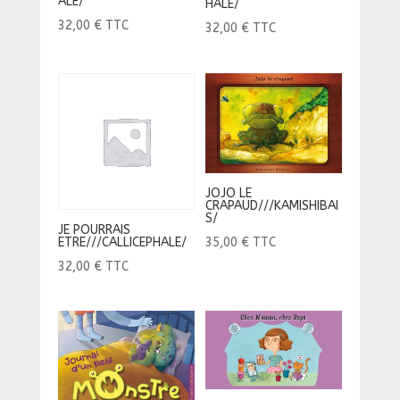
ALE/
HALE/
32,00
€
TTC
32,00
€
TTC
JOJO LE
CRAPAUD///KAMISHIBAI
S/
JE POURRAIS
ETRE///CALLICEPHALE/
35,00
€
TTC
32,00
€
TTC