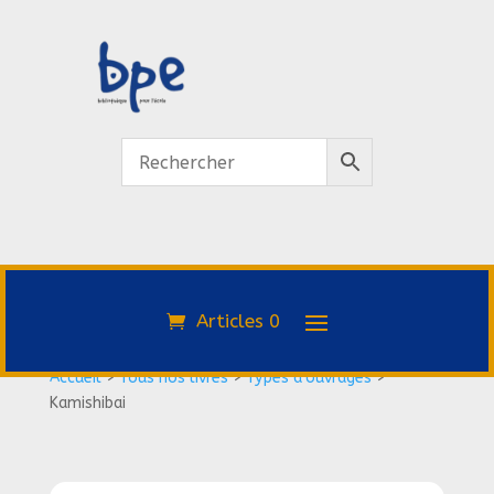
Articles 0
Accueil
>
Tous nos livres
>
Types d'ouvrages
>
Kamishibai