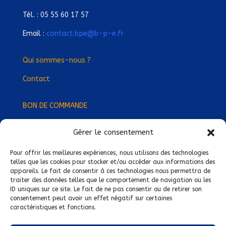
Tél. : 05 55 60 17 57
Email :
contact.bpe@b-p-e.fr
Qui sommes-nous ?
Contact
BON DE COMMANDE
Gérer le consentement
Devenez Délégué
·
e Régional
·
e !
Trouvez-nous près de chez vous !
Pour offrir les meilleures expériences, nous utilisons des technologies
telles que les cookies pour stocker et/ou accéder aux informations des
appareils. Le fait de consentir à ces technologies nous permettra de
Mentions légales
traiter des données telles que le comportement de navigation ou les
ID uniques sur ce site. Le fait de ne pas consentir ou de retirer son
Conditions générales de vente
consentement peut avoir un effet négatif sur certaines
caractéristiques et fonctions.
Politique de confidentialité