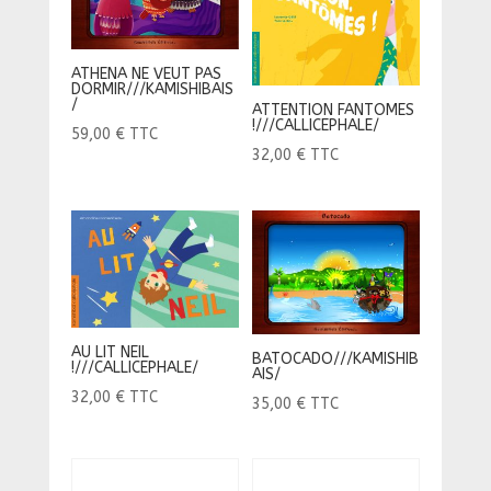
ATHENA NE VEUT PAS
DORMIR///KAMISHIBAIS
/
ATTENTION FANTOMES
!///CALLICEPHALE/
59,00
€
TTC
32,00
€
TTC
AU LIT NEIL
BATOCADO///KAMISHIB
!///CALLICEPHALE/
AIS/
32,00
€
TTC
35,00
€
TTC