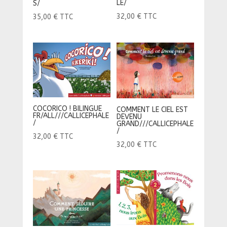
LE/
S/
32,00
€
TTC
35,00
€
TTC
COCORICO ! BILINGUE
COMMENT LE CIEL EST
FR/ALL///CALLICEPHALE
DEVENU
/
GRAND///CALLICEPHALE
/
32,00
€
TTC
32,00
€
TTC