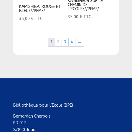
KAMISHIBAI SUR LE
CHEMIN DE
KAMISHIBAI ROUGE ET
L’ECOLE///PEMF/
BLEU///PEMF/
35,00
€
TTC
35,00
€
TTC
1
2
3
4
→
Bibliothèque pour l’Ecole (BPE)
Bernardan Cherbois
RD 912
87890 Jouac