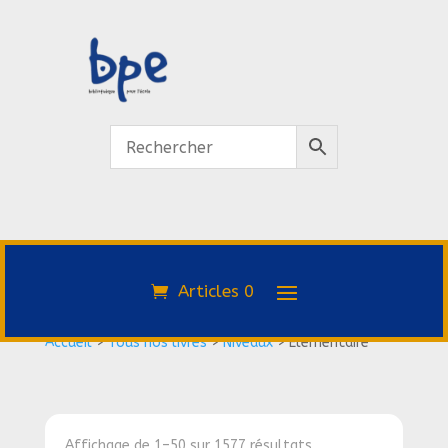
Articles 0
Accueil
>
Tous nos livres
>
Niveaux
>
Élementaire
Affichage de 1–50 sur 1577 résultats