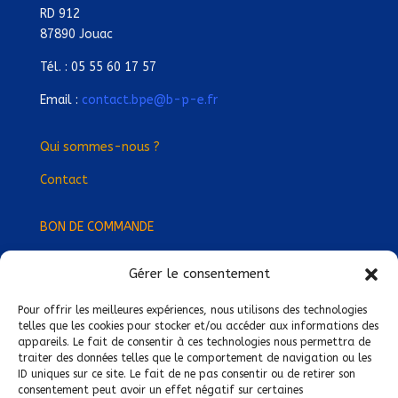
RD 912
87890 Jouac
Tél. : 05 55 60 17 57
Email :
contact.bpe@b-p-e.fr
Qui sommes-nous ?
Contact
BON DE COMMANDE
Gérer le consentement
Devenez Délégué
·
e Régional
·
e !
Trouvez-nous près de chez vous !
Pour offrir les meilleures expériences, nous utilisons des technologies
telles que les cookies pour stocker et/ou accéder aux informations des
appareils. Le fait de consentir à ces technologies nous permettra de
Mentions légales
traiter des données telles que le comportement de navigation ou les
ID uniques sur ce site. Le fait de ne pas consentir ou de retirer son
Conditions générales de vente
consentement peut avoir un effet négatif sur certaines