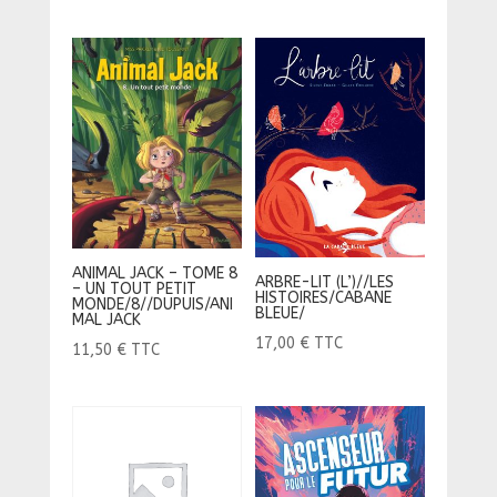
ANIMAL JACK – TOME 8
ARBRE-LIT (L’)//LES
– UN TOUT PETIT
HISTOIRES/CABANE
MONDE/8//DUPUIS/ANI
BLEUE/
MAL JACK
17,00
€
TTC
11,50
€
TTC