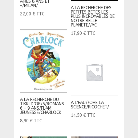
AIRES 8 ANS ET
+/MILAN/
A LA RECHERCHE DES
PETITES BETES LES
22,00
€
TTC
PLUS INCROYABLES DE
NOTRE BELLE
PLANETE//AC
17,90
€
TTC
A LA RECHERCHE DU
A L’EAU//OHE LA
TIKKI D’OR/5/ROMANS
SCIENCE/RICOCHET/
6 – 9 ANS/FLAM
JEUNESSE/CHARLOCK
14,50
€
TTC
8,90
€
TTC