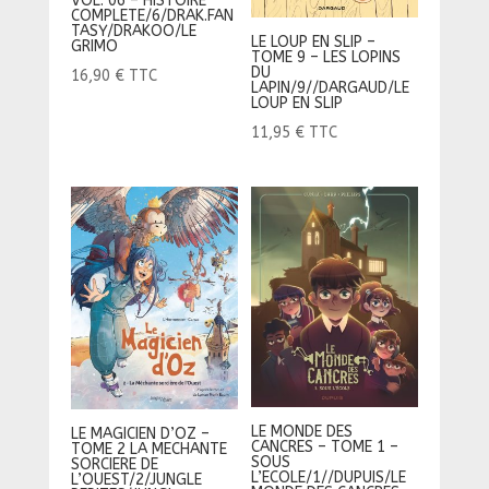
VOL. 06 – HISTOIRE
COMPLETE/6/DRAK.FAN
TASY/DRAKOO/LE
LE LOUP EN SLIP –
GRIMO
TOME 9 – LES LOPINS
DU
16,90
€
TTC
LAPIN/9//DARGAUD/LE
LOUP EN SLIP
11,95
€
TTC
LE MONDE DES
LE MAGICIEN D’OZ –
CANCRES – TOME 1 –
TOME 2 LA MECHANTE
SOUS
SORCIERE DE
L’ECOLE/1//DUPUIS/LE
L’OUEST/2/JUNGLE