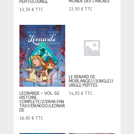
MONDE DES CANCRES
PEPITES/JUNGL
13,50
€
TTC
13,50
€
TTC
LE RENARD DE
MORLANGE///JUNGLE/J
UNGLE PEPITES
LEONARDE – VOL. 02
14,95
€
TTC
HISTOIRE
COMPLETE/2/DRAK.FAN
TASY/DRAKOO/LEONAR
DE
16,90
€
TTC