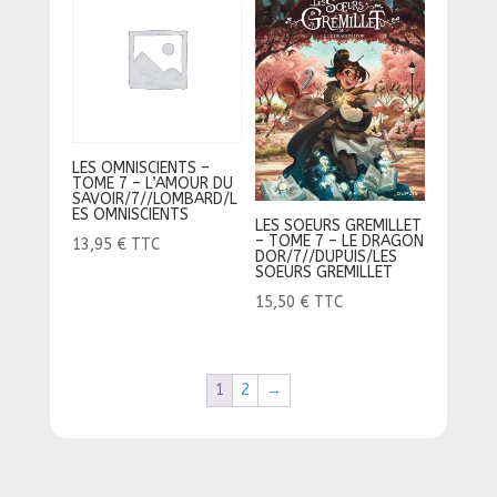
LES OMNISCIENTS –
TOME 7 – L’AMOUR DU
SAVOIR/7//LOMBARD/L
ES OMNISCIENTS
LES SOEURS GREMILLET
– TOME 7 – LE DRAGON
13,95
€
TTC
DOR/7//DUPUIS/LES
SOEURS GREMILLET
15,50
€
TTC
1
2
→