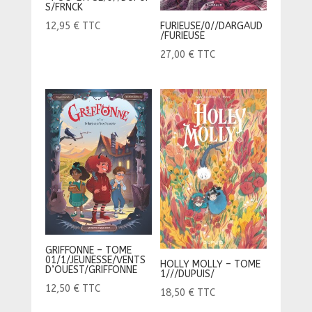
S/FRNCK
FURIEUSE/0//DARGAUD
12,95
€
TTC
/FURIEUSE
27,00
€
TTC
GRIFFONNE – TOME
01/1/JEUNESSE/VENTS
HOLLY MOLLY – TOME
D’OUEST/GRIFFONNE
1///DUPUIS/
12,50
€
TTC
18,50
€
TTC