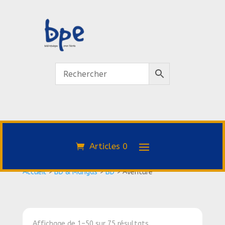
Articles 0
Accueil
>
BD & Mangas
>
BD
>
Aventure
Affichage de 1–50 sur 75 résultats