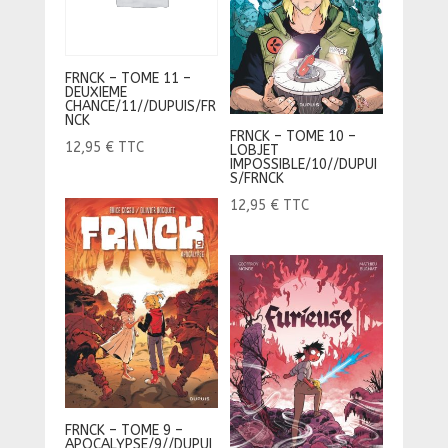
FRNCK – TOME 11 –
DEUXIEME
CHANCE/11//DUPUIS/FR
NCK
FRNCK – TOME 10 –
12,95
€
TTC
LOBJET
IMPOSSIBLE/10//DUPUI
S/FRNCK
12,95
€
TTC
FRNCK – TOME 9 –
APOCALYPSE/9//DUPUI