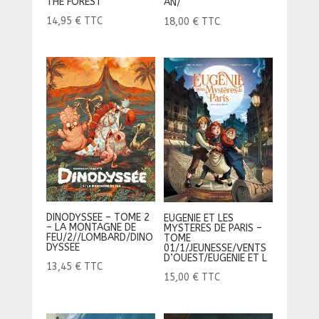
THE FOREST
AN/
14,95
€
TTC
18,00
€
TTC
DINODYSSEE – TOME 2
EUGENIE ET LES
– LA MONTAGNE DE
MYSTERES DE PARIS –
FEU/2//LOMBARD/DINO
TOME
DYSSEE
01/1/JEUNESSE/VENTS
D’OUEST/EUGENIE ET L
13,45
€
TTC
15,00
€
TTC