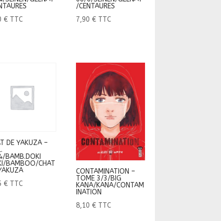
NTAURES
/CENTAURES
0
€
TTC
7,90
€
TTC
T DE YAKUZA –
.
4/BAMB.DOKI
KI/BAMBOO/CHAT
YAKUZA
CONTAMINATION –
TOME 3/3/BIG
5
€
TTC
KANA/KANA/CONTAM
INATION
8,10
€
TTC