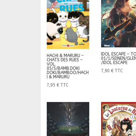
IDOL ESCAPE – T
HACHI & MARURU –
01/1/SEINEN/GLE
CHATS DES RUES –
/IDOL ESCAPE
VOL.
05/5/BAMB.DOKI
7,90
€
TTC
DOKI/BAMBOO/HACH
I & MARURU
7,95
€
TTC