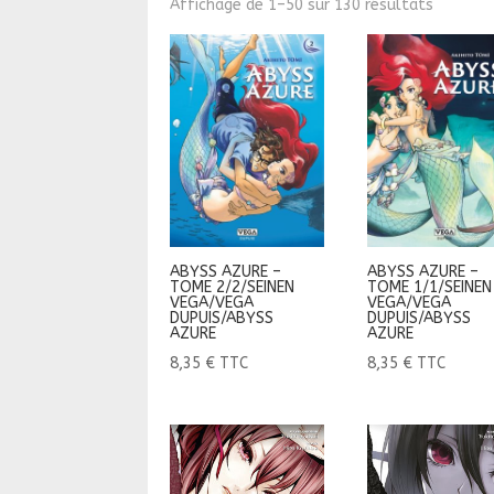
Affichage de 1–50 sur 130 résultats
ABYSS AZURE –
ABYSS AZURE –
TOME 2/2/SEINEN
TOME 1/1/SEINEN
VEGA/VEGA
VEGA/VEGA
DUPUIS/ABYSS
DUPUIS/ABYSS
AZURE
AZURE
8,35
€
TTC
8,35
€
TTC