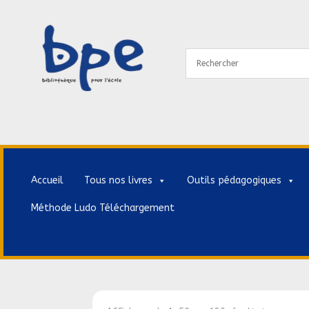
Accueil
Tous nos livres
Outils pédagogiques
Méthode Ludo Téléchargement
Accueil
>
BD & Mangas
>
Mangas
>
Seinen