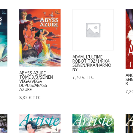
ADAM, L’ULTIME
ROBOT T02/1/PIKA
SEINEN/PIKA/HARMO
NY
ABYSS AZURE –
ANO
TOME 3/3/SEINEN
7,70
€
TTC
SEI
VEGA/VEGA
R
DUPUIS/ABYSS
AZURE
7,2
8,35
€
TTC