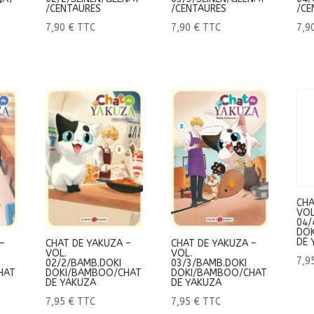
/CENTAURES
/CE
/CENTAURES
7,90
€
TTC
7,9
7,90
€
TTC
CHA
VOL
04/
DO
DE 
–
CHAT DE YAKUZA –
CHAT DE YAKUZA –
VOL.
VOL.
7,9
02/2/BAMB.DOKI
03/3/BAMB.DOKI
HAT
DOKI/BAMBOO/CHAT
DOKI/BAMBOO/CHAT
DE YAKUZA
DE YAKUZA
7,95
€
TTC
7,95
€
TTC