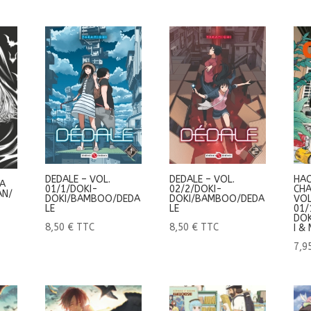
DEDALE – VOL.
DEDALE – VOL.
HAC
KA
01/1/DOKI-
02/2/DOKI-
CHA
AN/
DOKI/BAMBOO/DEDA
DOKI/BAMBOO/DEDA
VOL
LE
LE
01/
DO
8,50
€
TTC
8,50
€
TTC
I &
7,9