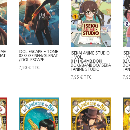
OME
IDOL ESCAPE – TOME
ISEKAI ANIME STUDIO
ISE
NAT
02/2/SEINEN/GLENAT
– VOL.
– V
/IDOL ESCAPE
01/1/BAMB.DOKI
02/
DOKI/BAMBOO/ISEKA
DOK
7,90
€
TTC
I ANIME STUDIO
I A
7,95
€
TTC
7,9