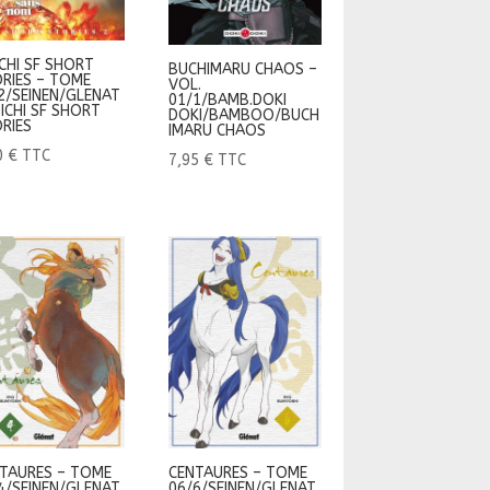
CHI SF SHORT
BUCHIMARU CHAOS –
RIES – TOME
VOL.
2/SEINEN/GLENAT
01/1/BAMB.DOKI
ICHI SF SHORT
DOKI/BAMBOO/BUCH
RIES
IMARU CHAOS
0
€
TTC
7,95
€
TTC
TAURES – TOME
CENTAURES – TOME
4/SEINEN/GLENAT
06/6/SEINEN/GLENAT