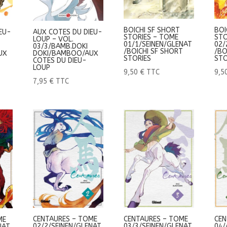
BOICHI SF SHORT
BOI
EU-
AUX COTES DU DIEU-
STORIES – TOME
STO
LOUP – VOL.
01/1/SEINEN/GLENAT
02/
03/3/BAMB.DOKI
/BOICHI SF SHORT
/BO
UX
DOKI/BAMBOO/AUX
STORIES
STO
COTES DU DIEU-
LOUP
9,50
€
TTC
9,5
7,95
€
TTC
CENTAURES – TOME
CEN
CENTAURES – TOME
ME
03/3/SEINEN/GLENAT
04/
02/2/SEINEN/GLENAT
NAT