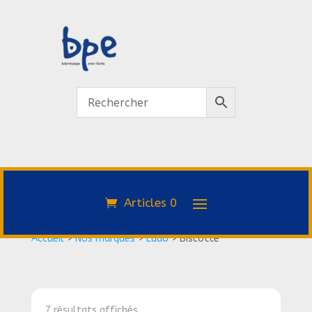
Articles 0
Accueil
>
Nos marques
>
Ludo
>
Biscotte
7 résultats affichés