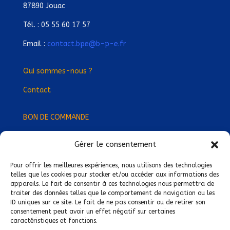
87890 Jouac
Tél. : 05 55 60 17 57
Email :
contact.bpe@b-p-e.fr
Qui sommes-nous ?
Contact
BON DE COMMANDE
Gérer le consentement
Devenez Délégué
·
e Régional
·
e !
Trouvez-nous près de chez vous !
Pour offrir les meilleures expériences, nous utilisons des technologies
telles que les cookies pour stocker et/ou accéder aux informations des
appareils. Le fait de consentir à ces technologies nous permettra de
Mentions légales
traiter des données telles que le comportement de navigation ou les
ID uniques sur ce site. Le fait de ne pas consentir ou de retirer son
Conditions générales de vente
consentement peut avoir un effet négatif sur certaines
caractéristiques et fonctions.
Politique de confidentialité