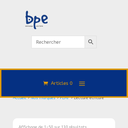
Articles 0
Accueil
>
Nos marques
>
PEMF
>
Lecture écriture
Affichage de 1–50 sur 130 résultats