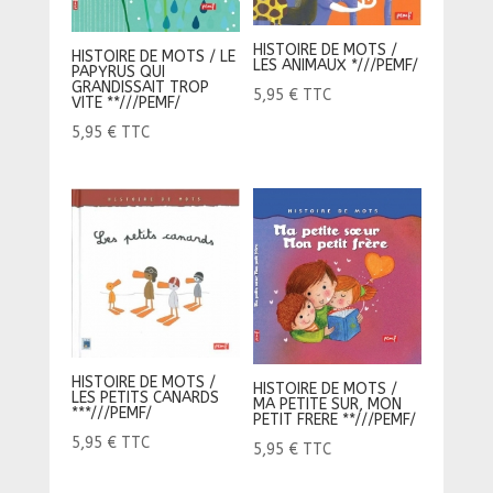
HISTOIRE DE MOTS /
HISTOIRE DE MOTS / LE
LES ANIMAUX *///PEMF/
PAPYRUS QUI
GRANDISSAIT TROP
5,95
€
TTC
VITE **///PEMF/
5,95
€
TTC
HISTOIRE DE MOTS /
HISTOIRE DE MOTS /
LES PETITS CANARDS
MA PETITE SUR, MON
***///PEMF/
PETIT FRERE **///PEMF/
5,95
€
TTC
5,95
€
TTC