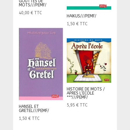
GOUTTES DE
MOTS///PEMF/
40,00
€
TTC
HAIKUS///PEMF/
1,50
€
TTC
HISTOIRE DE MOTS /
APRES L’ECOLE
***///PEMF/
5,95
€
TTC
HANSEL ET
GRETEL///PEMF/
1,50
€
TTC