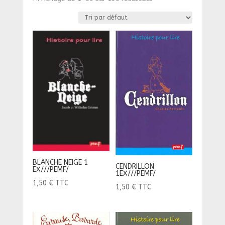
BLANCHE NEIGE 1
CENDRILLON
EX///PEMF/
1EX///PEMF/
1,50
€
TTC
1,50
€
TTC