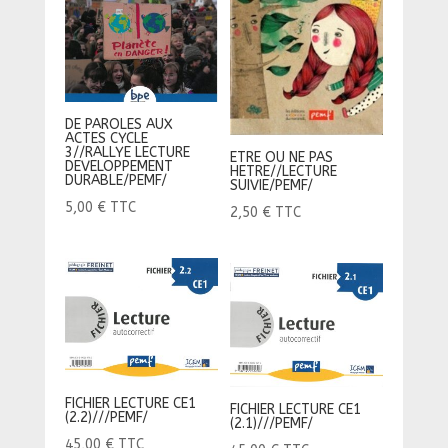
DE PAROLES AUX
ACTES CYCLE
3//RALLYE LECTURE
ETRE OU NE PAS
DEVELOPPEMENT
HETRE//LECTURE
DURABLE/PEMF/
SUIVIE/PEMF/
5,00
€
TTC
2,50
€
TTC
FICHIER LECTURE CE1
FICHIER LECTURE CE1
(2.2)///PEMF/
(2.1)///PEMF/
45,00
€
TTC