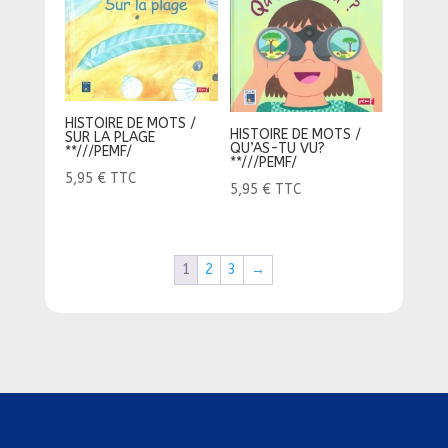
HISTOIRE DE MOTS /
HISTOIRE DE MOTS /
SUR LA PLAGE
QU’AS-TU VU?
**///PEMF/
**///PEMF/
5,95
€
TTC
5,95
€
TTC
1
2
3
→