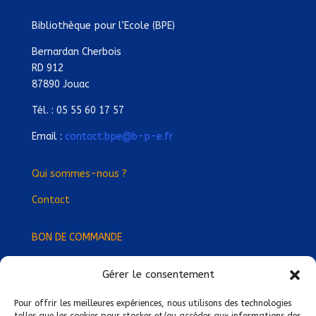
Bibliothèque pour l’Ecole (BPE)
Bernardan Cherbois
RD 912
87890 Jouac
Tél. : 05 55 60 17 57
Email :
contact.bpe@b-p-e.fr
Qui sommes-nous ?
Contact
BON DE COMMANDE
Gérer le consentement
Devenez Délégué
·
e Régional
·
e !
Trouvez-nous près de chez vous !
Pour offrir les meilleures expériences, nous utilisons des technologies