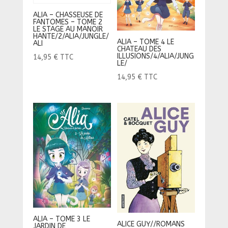
ALIA – CHASSEUSE DE
FANTOMES – TOME 2
LE STAGE AU MANOIR
HANTE/2/ALIA/JUNGLE/
ALIA – TOME 4 LE
ALI
CHATEAU DES
ILLUSIONS/4/ALIA/JUNG
14,95
€
TTC
LE/
14,95
€
TTC
ALIA – TOME 3 LE
ALICE GUY//ROMANS
JARDIN DE