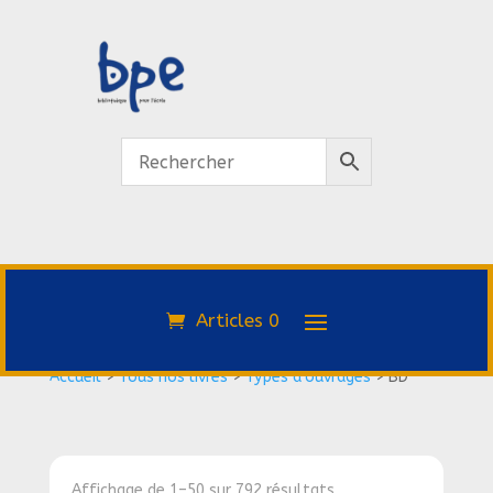
Articles 0
Accueil
>
Tous nos livres
>
Types d'ouvrages
>
BD
Affichage de 1–50 sur 792 résultats