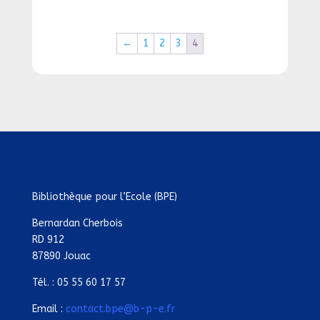
←
1
2
3
4
Bibliothèque pour l’Ecole (BPE)
Bernardan Cherbois
RD 912
87890 Jouac
Tél. : 05 55 60 17 57
Email :
contact.bpe@b-p-e.fr