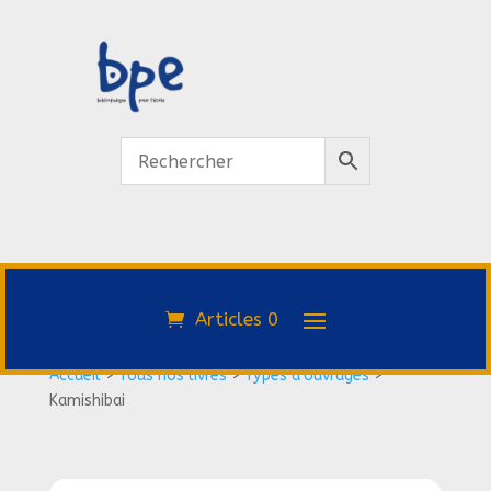
Articles 0
Accueil
>
Tous nos livres
>
Types d'ouvrages
>
Kamishibai