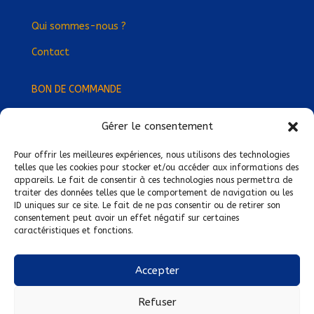
Qui sommes-nous ?
Contact
BON DE COMMANDE
Gérer le consentement
Devenez Délégué
·
e Régional
·
e !
Trouvez-nous près de chez vous !
Pour offrir les meilleures expériences, nous utilisons des technologies
telles que les cookies pour stocker et/ou accéder aux informations des
appareils. Le fait de consentir à ces technologies nous permettra de
Mentions légales
traiter des données telles que le comportement de navigation ou les
ID uniques sur ce site. Le fait de ne pas consentir ou de retirer son
Conditions générales de vente
consentement peut avoir un effet négatif sur certaines
caractéristiques et fonctions.
Politique de confidentialité
Politique de cookies
Accepter
Nous suivre sur :
Refuser