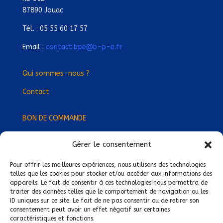
87890 Jouac
Tél. : 05 55 60 17 57
Email :
contact.bpe@b-p-e.fr
Qui sommes-nous ?
Contact
BON DE COMMANDE
Gérer le consentement
Devenez Délégué
·
e Régional
·
e !
Trouvez-nous près de chez vous !
Pour offrir les meilleures expériences, nous utilisons des technologies
telles que les cookies pour stocker et/ou accéder aux informations des
appareils. Le fait de consentir à ces technologies nous permettra de
Mentions légales
traiter des données telles que le comportement de navigation ou les
ID uniques sur ce site. Le fait de ne pas consentir ou de retirer son
Conditions générales de vente
consentement peut avoir un effet négatif sur certaines
caractéristiques et fonctions.