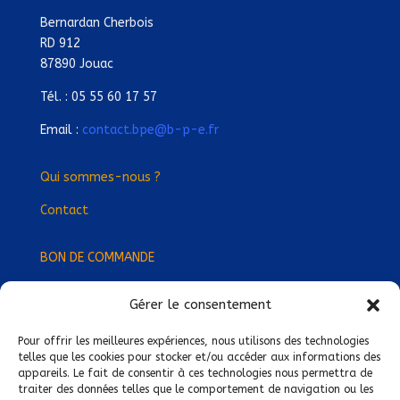
Bernardan Cherbois
RD 912
87890 Jouac
Tél. : 05 55 60 17 57
Email :
contact.bpe@b-p-e.fr
Qui sommes-nous ?
Contact
BON DE COMMANDE
Gérer le consentement
Devenez Délégué
·
e Régional
·
e !
Trouvez-nous près de chez vous !
Pour offrir les meilleures expériences, nous utilisons des technologies
telles que les cookies pour stocker et/ou accéder aux informations des
appareils. Le fait de consentir à ces technologies nous permettra de
Mentions légales
traiter des données telles que le comportement de navigation ou les