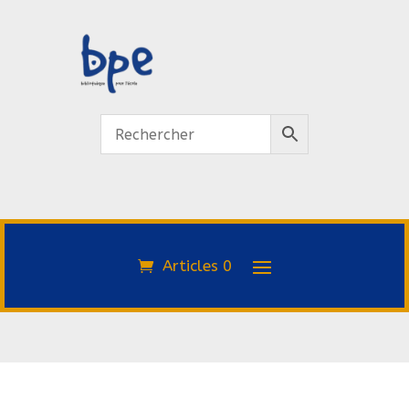
Articles 0