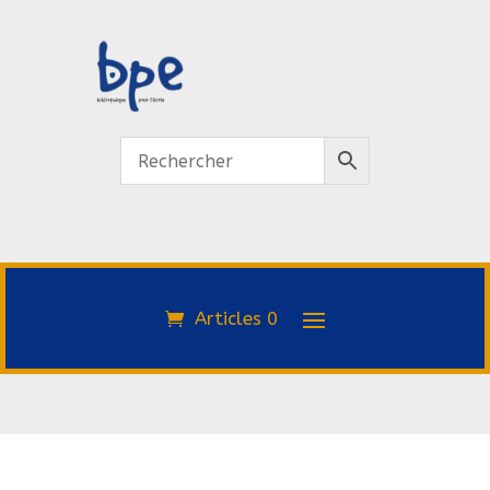
Articles 0