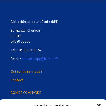
Bibliothèque pour l’Ecole (BPE)
Bernardan Cherbois
RD 912
87890 Jouac
Tél. : 05 55 60 17 57
Email :
contact.bpe@b-p-e.fr
Qui sommes-nous ?
Contact
BON DE COMMANDE
Gérer le consentement
Devenez Délégué
·
e Régional
·
e !