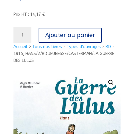
Prix HT : 14,17 €
quantité
Ajouter au panier
de
1915,
Accueil
>
Tous nos livres
>
Types d'ouvrages
>
BD
>
HANS/2/BD
1915, HANS/2/BD JEUNESSE/CASTERMAN/LA GUERRE
JEUNESSE/CASTERMAN/LA
DES LULUS
GUERRE
DES
LULUS