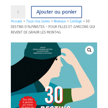
quantité
Ajouter au panier
de
30
Accueil
>
Tous nos livres
>
Niveaux
>
Collège
>
30
DESTINS
DESTINS D’ALPINISTES – POUR FILLES ET GARCONS QUI
D'ALPINISTES
REVENT DE GRAVIR LES MONTAG
-
POUR
FILLES
ET
GARCONS
QUI
REVENT
DE
GRAVIR
LES
MONTAG