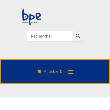
Articles 0