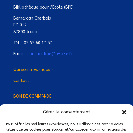
Bibliothèque pour l’Ecole (BPE)
Bernardan Cherbois
RD 912
87890 Jouac
Tél. : 05 55 60 17 57
Email :
contact.bpe@b-p-e.fr
Qui sommes-nous ?
Contact
BON DE COMMANDE
Gérer le consentement
Devenez Délégué
·
e Régional
·
e !
Trouvez-nous près de chez vous !
Pour offrir les meilleures expériences, nous utilisons des technologies
telles que les cookies pour stocker et/ou accéder aux informations des