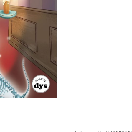
PATTES
POUR
UN
SQUELETTE//LES
CROQU'POUCES/MARMITE
A
MOTS/