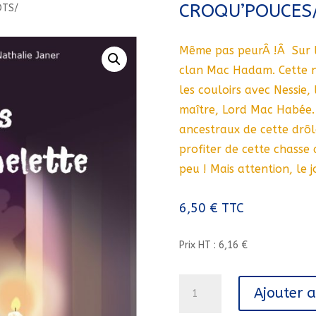
CROQU’POUCES
OTS/
Même pas peurÂ !Â Sur l
clan Mac Hadam. Cette 
les couloirs avec Nessie,
maître, Lord Mac Habée. C
ancestraux de cette drôle
profiter de cette chass
peu ! Mais attention, le 
6,50
€
TTC
Prix HT : 6,16 €
quantité
Ajouter 
de
4