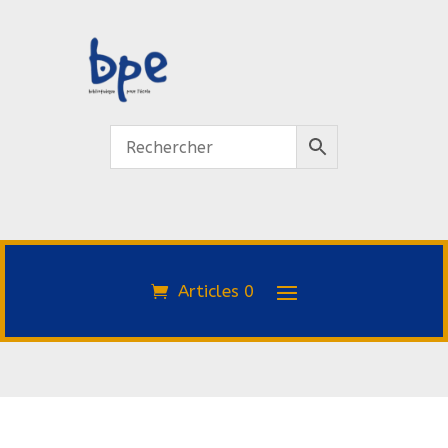
Articles 0