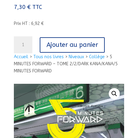
7,30
€
TTC
Prix HT : 6,92 €
quantité
Ajouter au panier
de
5
Accueil
>
Tous nos livres
>
Niveaux
>
Collège
>
5
MINUTES
MINUTES FORWARD – TOME 2/2/DARK KANA/KANA/5
FORWARD
MINUTES FORWARD
-
TOME
2/2/DARK
KANA/KANA/5
MINUTES
FORWARD