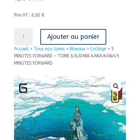
Prix HT : 6,92 €
quantité
Ajouter au panier
de
5
Accueil
>
Tous nos livres
>
Niveaux
>
Collège
>
5
MINUTES
MINUTES FORWARD – TOME 6/6/DARK KANA/KANA/5
FORWARD
MINUTES FORWARD
-
TOME
6/6/DARK
KANA/KANA/5
MINUTES
FORWARD