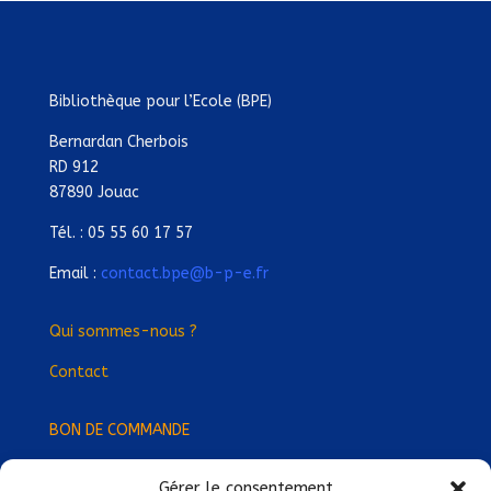
Bibliothèque pour l’Ecole (BPE)
Bernardan Cherbois
RD 912
87890 Jouac
Tél. : 05 55 60 17 57
Email :
contact.bpe@b-p-e.fr
Qui sommes-nous ?
Contact
BON DE COMMANDE
Gérer le consentement
Devenez Délégué
·
e Régional
·
e !