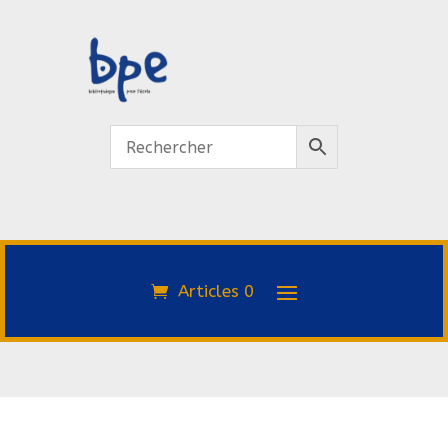
Articles 0