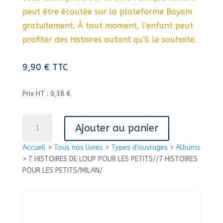
peut être écoutée sur la plateforme Bayam
gratuitement. À tout moment, l’enfant peut
profiter des histoires autant qu’il le souhaite.
9,90
€
TTC
Prix HT : 9,38 €
quantité
Ajouter au panier
de
7
Accueil
>
Tous nos livres
>
Types d'ouvrages
>
Albums
HISTOIRES
>
7 HISTOIRES DE LOUP POUR LES PETITS//7 HISTOIRES
DE
POUR LES PETITS/MILAN/
LOUP
POUR
LES
PETITS//7
HISTOIRES