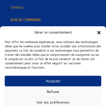
Contact
BON DE COMMANDE
Gérer le consentement
Devenez Délégué
·
e Régional
·
e !
Trouvez-nous près de chez vous !
Pour offrir les meilleures expériences, nous utilisons des technologies
telles que les cookies pour stocker et/ou accéder aux informations des
appareils. Le fait de consentir à ces technologies nous permettra de
Mentions légales
traiter des données telles que le comportement de navigation ou les
ID uniques sur ce site. Le fait de ne pas consentir ou de retirer son
Conditions générales de vente
consentement peut avoir un effet négatif sur certaines
caractéristiques et fonctions.
Politique de confidentialité
Politique de cookies
Accepter
Nous suivre sur :
Refuser
Voir les préférences