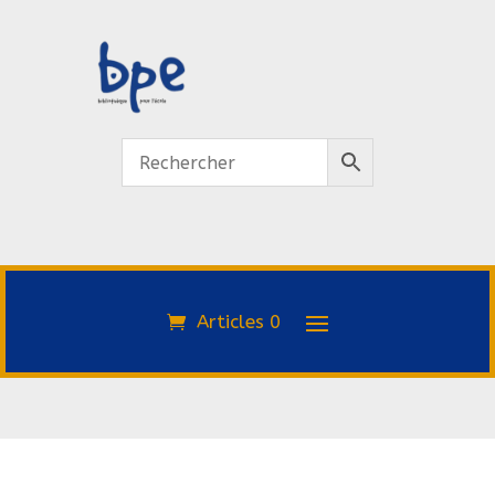
Articles 0