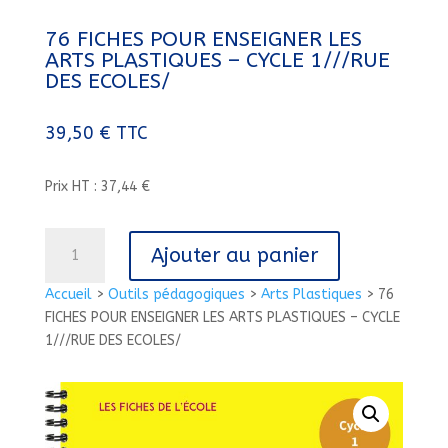
76 FICHES POUR ENSEIGNER LES
ARTS PLASTIQUES – CYCLE 1///RUE
DES ECOLES/
39,50
€
TTC
Prix HT : 37,44 €
quantité
Ajouter au panier
de
76
Accueil
>
Outils pédagogiques
>
Arts Plastiques
>
76
FICHES
FICHES POUR ENSEIGNER LES ARTS PLASTIQUES – CYCLE
POUR
1///RUE DES ECOLES/
ENSEIGNER
LES
ARTS
PLASTIQUES
-