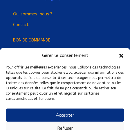
Qui sommes-nous ?
Contact
BON DE COMMANDE
Gérer le consentement
Devenez Délégué
·
e Régional
·
e !
Trouvez-nous près de chez vous !
Pour offrir les meilleures expériences, nous utilisons des technologies
telles que les cookies pour stocker et/ou accéder aux informations des
appareils. Le fait de consentir à ces technologies nous permettra de
Mentions légales
traiter des données telles que le comportement de navigation ou les
ID uniques sur ce site. Le fait de ne pas consentir ou de retirer son
Conditions générales de vente
consentement peut avoir un effet négatif sur certaines
caractéristiques et fonctions.
Politique de confidentialité
Politique de cookies
Accepter
Nous suivre sur :
Refuser