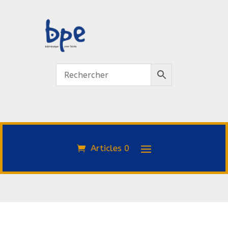
Articles 0