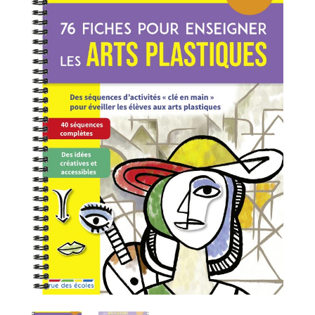
CYCLE
1///RUE
DES
ECOLES/