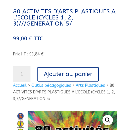
80 ACTIVITES D’ARTS PLASTIQUES A
L’ECOLE (CYCLES 1, 2,
3)///GENERATION 5/
99,00
€
TTC
Prix HT : 93,84 €
quantité
Ajouter au panier
de
80
Accueil
>
Outils pédagogiques
>
Arts Plastiques
>
80
ACTIVITES
ACTIVITES D’ARTS PLASTIQUES A L’ECOLE (CYCLES 1, 2,
D'ARTS
3)///GENERATION 5/
PLASTIQUES
A
L'ECOLE
(CYCLES
1,