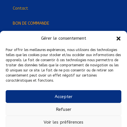
Contact
BON DE COMMANDE
Gérer le consentement
Devenez Délégué
·
e Régional
·
e !
Trouvez-nous près de chez vous !
Pour offrir les meilleures expériences, nous utilisons des technologies
telles que les cookies pour stocker et/ou accéder aux informations des
appareils. Le fait de consentir à ces technologies nous permettra de
Mentions légales
traiter des données telles que le comportement de navigation ou les
ID uniques sur ce site. Le fait de ne pas consentir ou de retirer son
Conditions générales de vente
consentement peut avoir un effet négatif sur certaines
caractéristiques et fonctions.
Politique de confidentialité
Politique de cookies
Accepter
Nous suivre sur :
Refuser
Voir les préférences