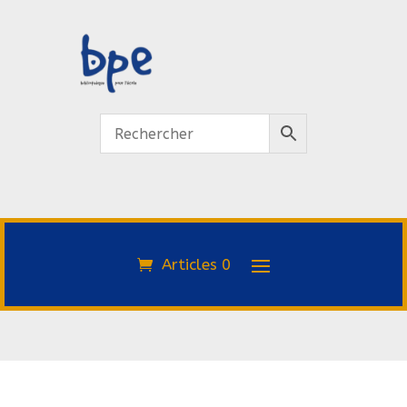
Articles 0