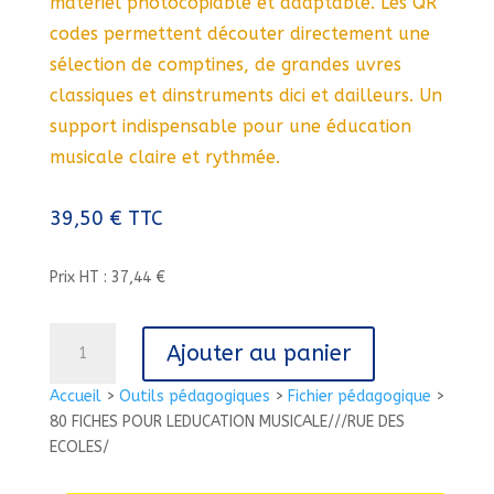
matériel photocopiable et adaptable. Les QR
codes permettent découter directement une
sélection de comptines, de grandes uvres
classiques et dinstruments dici et dailleurs. Un
support indispensable pour une éducation
musicale claire et rythmée.
39,50
€
TTC
Prix HT : 37,44 €
quantité
Ajouter au panier
de
80
Accueil
>
Outils pédagogiques
>
Fichier pédagogique
>
FICHES
80 FICHES POUR LEDUCATION MUSICALE///RUE DES
POUR
ECOLES/
LEDUCATION
MUSICALE///RUE