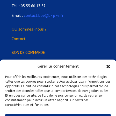
Tél. : 05 55 60 17 57
Email :
contact.bpe@b-p-e.fr
Qui sommes-nous ?
Contact
BON DE COMMANDE
Gérer le consentement
Devenez Délégué
·
e Régional
·
e !
Trouvez-nous près de chez vous !
Pour offrir les meilleures expériences, nous utilisons des technologies
telles que les cookies pour stocker et/ou accéder aux informations des
appareils. Le fait de consentir à ces technologies nous permettra de
Mentions légales
traiter des données telles que le comportement de navigation ou les
ID uniques sur ce site. Le fait de ne pas consentir ou de retirer son
Conditions générales de vente
consentement peut avoir un effet négatif sur certaines
caractéristiques et fonctions.
Politique de confidentialité