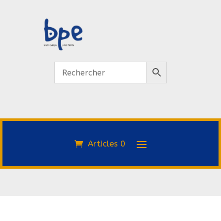
Articles 0