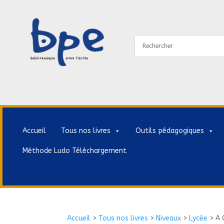
Accueil
Tous nos livres
Outils pédagogiques
Méthode Ludo Téléchargement
Accueil
>
Tous nos livres
>
Niveaux
>
Lycée
>
A 