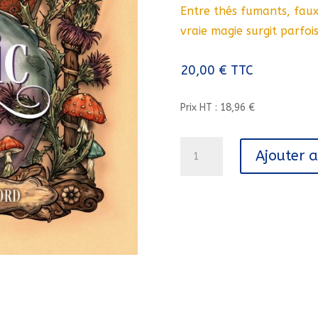
Entre thés fumants, faux-
vraie magie surgit parfois
20,00
€
TTC
Prix HT : 18,96 €
quantité
Ajouter 
de
A
CURIOUS
KIND
OF
MAGIC///MARTINIERE
J/