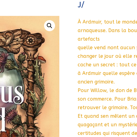
J/
À Ardmuir, tout le monde
arnaqueuse. Dans la bout
artefacts
quelle vend nont aucun
changer le jour où elle 
cache un secret : tout ce
à Ardmuir quelle espère 
ancien grimoire.
Pour Willow, le don de B
son commerce. Pour Brian
retrouver le grimoire. Tou
Et quand sen mêlent un 
quagaçant et un mystérie
certitudes qui risquent de