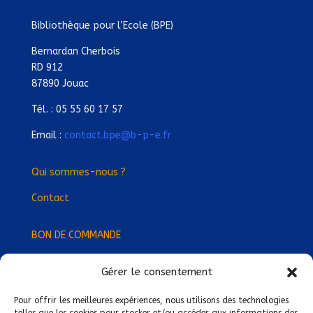
Bibliothèque pour l’Ecole (BPE)
Bernardan Cherbois
RD 912
87890 Jouac
Tél. : 05 55 60 17 57
Email :
contact.bpe@b-p-e.fr
Qui sommes-nous ?
Contact
BON DE COMMANDE
Gérer le consentement
Devenez Délégué
·
e Régional
·
e !
Trouvez-nous près de chez vous !
Pour offrir les meilleures expériences, nous utilisons des technologies