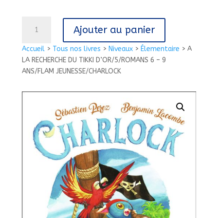
quantité
Ajouter au panier
de
A
Accueil
>
Tous nos livres
>
Niveaux
>
Élementaire
>
A
LA
LA RECHERCHE DU TIKKI D’OR/5/ROMANS 6 – 9
RECHERCHE
ANS/FLAM JEUNESSE/CHARLOCK
DU
TIKKI
D'OR/5/ROMANS
6
-
9
ANS/FLAM
JEUNESSE/CHARLOCK