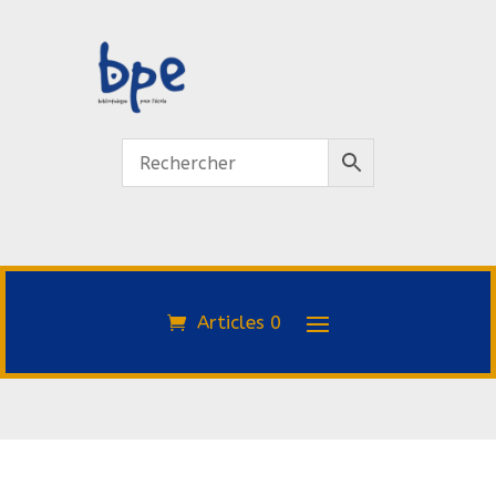
Articles 0