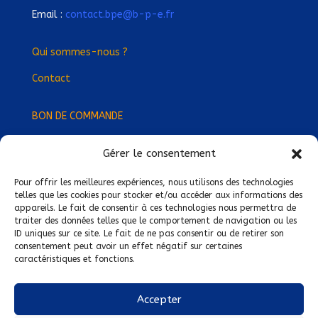
Email :
contact.bpe@b-p-e.fr
Qui sommes-nous ?
Contact
BON DE COMMANDE
Gérer le consentement
Devenez Délégué
·
e Régional
·
e !
Trouvez-nous près de chez vous !
Pour offrir les meilleures expériences, nous utilisons des technologies
telles que les cookies pour stocker et/ou accéder aux informations des
appareils. Le fait de consentir à ces technologies nous permettra de
Mentions légales
traiter des données telles que le comportement de navigation ou les
ID uniques sur ce site. Le fait de ne pas consentir ou de retirer son
Conditions générales de vente
consentement peut avoir un effet négatif sur certaines
caractéristiques et fonctions.
Politique de confidentialité
Politique de cookies
Accepter