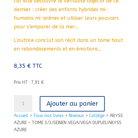
car elle découvre le véritable objectif de ce
dernier : créer des enfants hybrides mi-
humains mi-sirènes et utiliser leurs pouvoirs
pour s’emparer de la mer…
L’autrice conclut son récit dans un tome haut
en rebondissements et en émotions…
8,35
€
TTC
Prix HT : 7,91 €
quantité
Ajouter au panier
de
ABYSS
Accueil
>
Tous nos livres
>
Niveaux
>
Collège
>
ABYSS
AZURE
AZURE – TOME 3/3/SEINEN VEGA/VEGA DUPUIS/ABYSS
-
AZURE
TOME