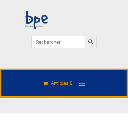
Articles 0