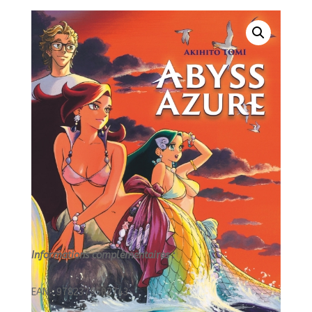
3/3/SEINEN
VEGA/VEGA
DUPUIS/ABYSS
AZURE
Informations complémentaires :
EAN : 9782379502743