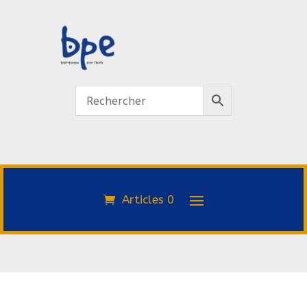
Articles 0