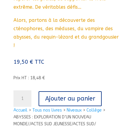
extrême. De véritables défis…
Alors, partons à la découverte des
cténophores, des méduses, du vampire des
abysses, du requin-lézard et du grandgousier
!
19,50
€
TTC
Prix HT : 18,48 €
quantité
Ajouter au panier
de
ABYSSES
Accueil
>
Tous nos livres
>
Niveaux
>
Collège
>
:
ABYSSES : EXPLORATION D’UN NOUVEAU
EXPLORATION
MONDE//ACTES SUD JEUNESSE/ACTES SUD/
D'UN