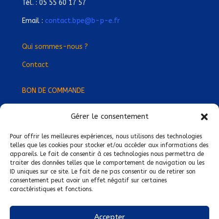
Tél. : 05 55 60 17 57
Email :
contact.bpe@b-p-e.fr
Qui sommes-nous ?
Contact
BON DE COMMANDE
Gérer le consentement
Devenez Délégué
·
e Régional
·
e !
Trouvez-nous près de chez vous !
Pour offrir les meilleures expériences, nous utilisons des technologies
telles que les cookies pour stocker et/ou accéder aux informations des
appareils. Le fait de consentir à ces technologies nous permettra de
Mentions légales
traiter des données telles que le comportement de navigation ou les
ID uniques sur ce site. Le fait de ne pas consentir ou de retirer son
Conditions générales de vente
consentement peut avoir un effet négatif sur certaines
caractéristiques et fonctions.
Politique de confidentialité
Politique de cookies
Accepter