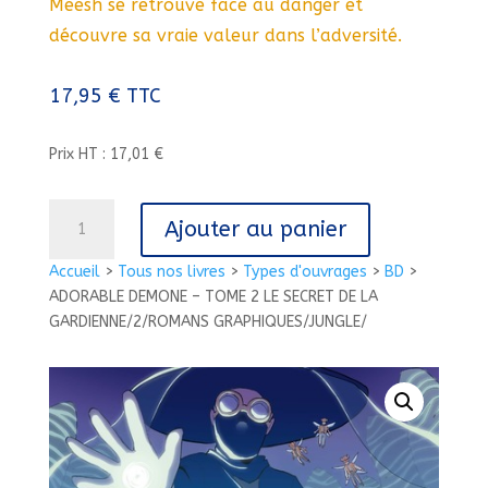
Meesh se retrouve face au danger et
découvre sa vraie valeur dans l’adversité.
17,95
€
TTC
Prix HT : 17,01 €
quantité
Ajouter au panier
de
ADORABLE
Accueil
>
Tous nos livres
>
Types d'ouvrages
>
BD
>
DEMONE
ADORABLE DEMONE – TOME 2 LE SECRET DE LA
-
GARDIENNE/2/ROMANS GRAPHIQUES/JUNGLE/
TOME
2
LE
SECRET
DE
LA
GARDIENNE/2/ROMANS