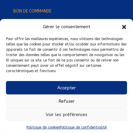
BON DE COMMANDE
Gérer le consentement
Devenez Délégué
·
e Régional
·
e !
Trouvez-nous près de chez vous !
Pour offrir les meilleures expériences, nous utilisons des technologies
telles que les cookies pour stocker et/ou accéder aux informations des
appareils. Le fait de consentir à ces technologies nous permettra de
Mentions légales
traiter des données telles que le comportement de navigation ou les
ID uniques sur ce site. Le fait de ne pas consentir ou de retirer son
Conditions générales de vente
consentement peut avoir un effet négatif sur certaines
caractéristiques et fonctions.
Politique de confidentialité
Politique de cookies
Accepter
Nous suivre sur :
Refuser
Voir les préférences
Politique de cookies
Politique de confidentialité