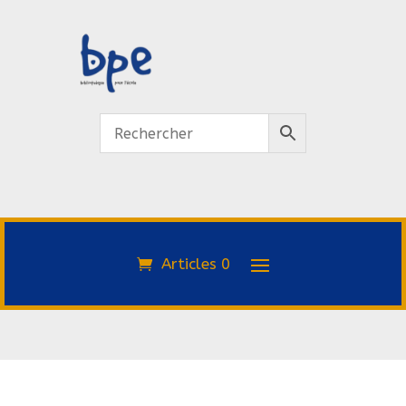
Articles 0