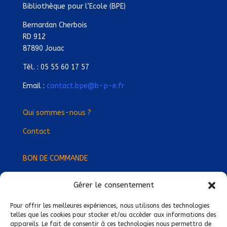
Bibliothèque pour l’Ecole (BPE)
Bernardan Cherbois
RD 912
87890 Jouac
Tél. : 05 55 60 17 57
Email :
contact.bpe@b-p-e.fr
Qui sommes-nous ?
Contact
BON DE COMMANDE
Gérer le consentement
Devenez Délégué
·
e Régional
·
e !
Trouvez-nous près de chez vous !
Pour offrir les meilleures expériences, nous utilisons des technologies
telles que les cookies pour stocker et/ou accéder aux informations des
appareils. Le fait de consentir à ces technologies nous permettra de