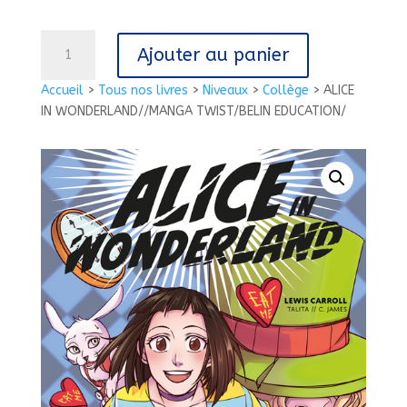
quantité
Ajouter au panier
de
ALICE
Accueil
>
Tous nos livres
>
Niveaux
>
Collège
>
ALICE
IN
IN WONDERLAND//MANGA TWIST/BELIN EDUCATION/
WONDERLAND//MANGA
TWIST/BELIN
EDUCATION/