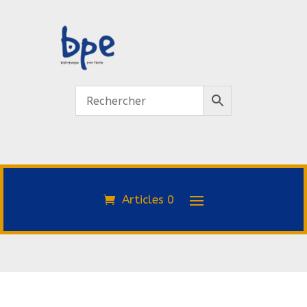
Articles 0