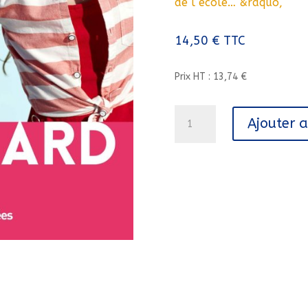
de l école… &raquo,
14,50
€
TTC
Prix HT : 13,74 €
quantité
Ajouter 
de
ALLEZ,
FRANCE
!//HORS
COLLECTION/EDTS
RETROUVEES/