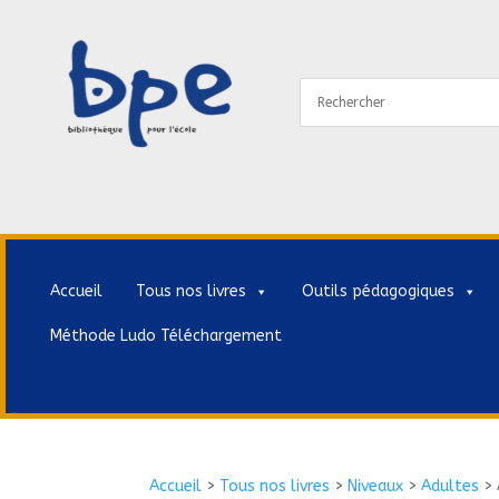
Accueil
Tous nos livres
Outils pédagogiques
Méthode Ludo Téléchargement
Accueil
>
Tous nos livres
>
Niveaux
>
Adultes
>