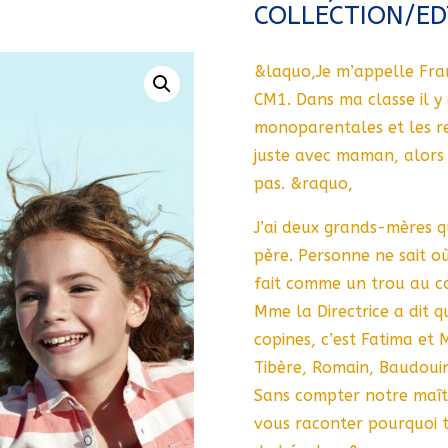
COLLECTION/ED
&laquo,Je m’appelle Franc
CM1. Dans ma classe il y a
monoparentales et les re
juste avec maman, alors 
pas. &raquo,
J’ai deux grands-mères q
père. Personne ne sait o
fait comme un trou au co
Mme la Directrice a dit q
copines, c’est Fatima et M
Tibère, Romain, Baudouin
Sans compter notre maîtr
vous raconter pourquoi t