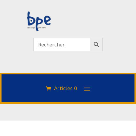
Articles 0