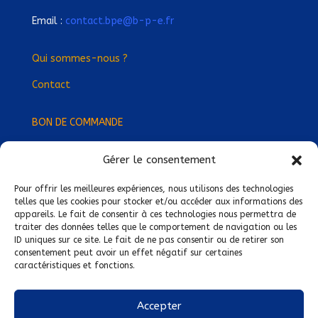
Email :
contact.bpe@b-p-e.fr
Qui sommes-nous ?
Contact
BON DE COMMANDE
Gérer le consentement
Devenez Délégué
·
e Régional
·
e !
Trouvez-nous près de chez vous !
Pour offrir les meilleures expériences, nous utilisons des technologies
telles que les cookies pour stocker et/ou accéder aux informations des
appareils. Le fait de consentir à ces technologies nous permettra de
Mentions légales
traiter des données telles que le comportement de navigation ou les
ID uniques sur ce site. Le fait de ne pas consentir ou de retirer son
Conditions générales de vente
consentement peut avoir un effet négatif sur certaines
caractéristiques et fonctions.
Politique de confidentialité
Politique de cookies
Accepter