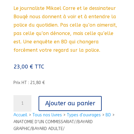
Le journaliste Mikael Corre et le dessinateur
Bouqé nous donnent à voir et à entendre la
police du quotidien. Pas celle qu’on aimerait,
pas celle qu’on dénonce, mais celle qu’elle
est. Une enquête en BD qui changera
forcément votre regard sur la police.
23,00
€
TTC
Prix HT : 21,80 €
quantité
Ajouter au panier
de
ANATOMIE
Accueil
>
Tous nos livres
>
Types d'ouvrages
>
BD
>
D'UN
ANATOMIE D’UN COMMISSARIAT//BAYARD
COMMISSARIAT//BAYARD
GRAPHIC/BAYARD ADULTE/
GRAPHIC/BAYARD