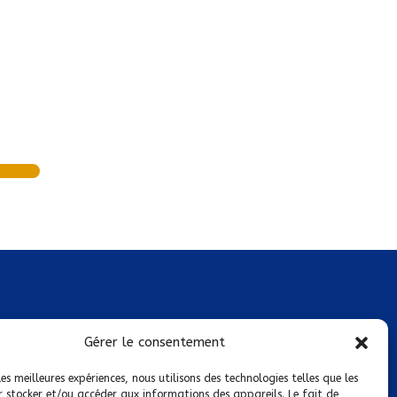
Mentions légales
Gérer le consentement
Conditions générales de vente
les meilleures expériences, nous utilisons des technologies telles que les
r stocker et/ou accéder aux informations des appareils. Le fait de
Politique de confidentialité