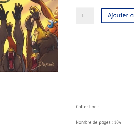
quantité
Ajouter 
de
ANIMAL
JACK
-
TOME
3
-
LA
PLANETE
DU
SINGE/3//DUPUIS/ANIMAL
JACK
Collection :
Nombre de pages : 104