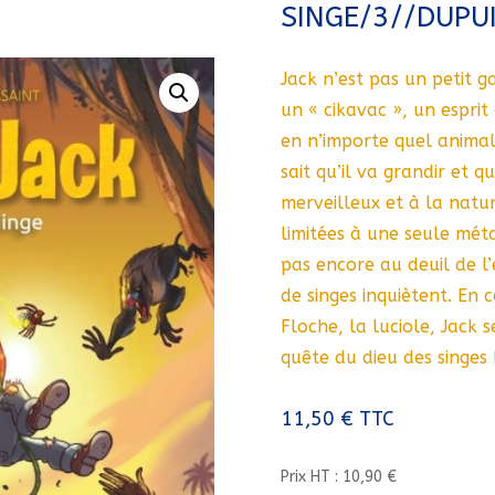
SINGE/3//DUPU
Jack n’est pas un petit ga
un « cikavac », un espri
en n’importe quel animal
sait qu’il va grandir et 
merveilleux et à la natu
limitées à une seule mét
pas encore au deuil de 
de singes inquiètent. En
Floche, la luciole, Jack 
quête du dieu des singes 
11,50
€
TTC
Prix HT : 10,90 €