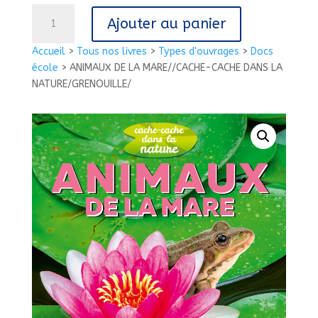
quantité
Ajouter au panier
de
ANIMAUX
Accueil
>
Tous nos livres
>
Types d'ouvrages
>
Docs
DE
école
>
ANIMAUX DE LA MARE//CACHE-CACHE DANS LA
LA
NATURE/GRENOUILLE/
MARE//CACHE-
CACHE
DANS
LA
NATURE/GRENOUILLE/