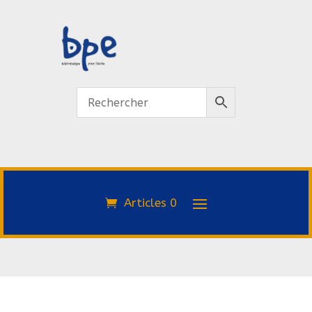
Articles 0