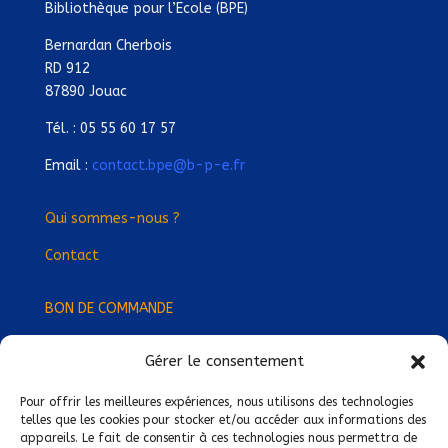
Bibliothèque pour l’Ecole (BPE)
Bernardan Cherbois
RD 912
87890 Jouac
Tél. : 05 55 60 17 57
Email :
contact.bpe@b-p-e.fr
Qui sommes-nous ?
Contact
BON DE COMMANDE
Gérer le consentement
Devenez Délégué
·
e Régional
·
e !
Trouvez-nous près de chez vous !
Pour offrir les meilleures expériences, nous utilisons des technologies
telles que les cookies pour stocker et/ou accéder aux informations des
appareils. Le fait de consentir à ces technologies nous permettra de
Mentions légales