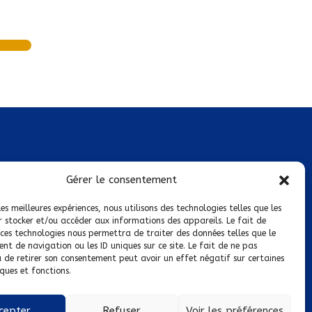
Mentions légales
Gérer le consentement
Conditions générales de vente
les meilleures expériences, nous utilisons des technologies telles que les
r stocker et/ou accéder aux informations des appareils. Le fait de
Politique de confidentialité
 ces technologies nous permettra de traiter des données telles que le
t de navigation ou les ID uniques sur ce site. Le fait de ne pas
Politique de cookies
u de retirer son consentement peut avoir un effet négatif sur certaines
ques et fonctions.
Nous suivre sur :
cepter
Refuser
Voir les préférences