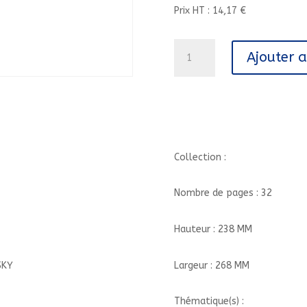
Prix HT : 14,17 €
quantité
Ajouter 
de
ARRETE
DE
RIGOLER,
NOM
D'UN
BANANIER
Collection :
!///GRUND/
Nombre de pages : 32
Hauteur : 238 MM
Largeur : 268 MM
SKY
Thématique(s) :