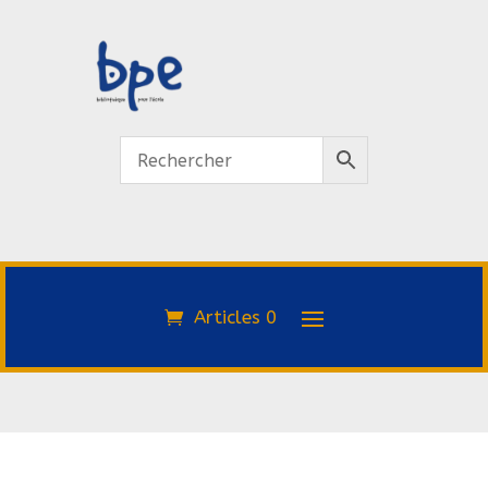
Articles 0