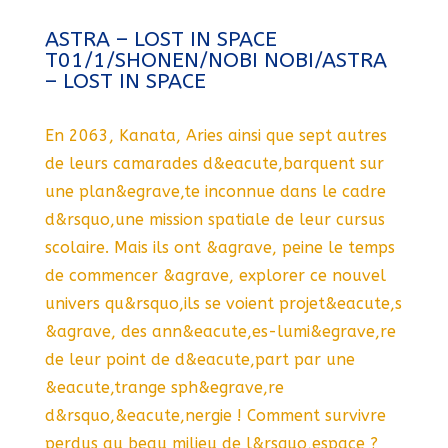
ASTRA – LOST IN SPACE
T01/1/SHONEN/NOBI NOBI/ASTRA
– LOST IN SPACE
En 2063, Kanata, Aries ainsi que sept autres
de leurs camarades d&eacute,barquent sur
une plan&egrave,te inconnue dans le cadre
d&rsquo,une mission spatiale de leur cursus
scolaire. Mais ils ont &agrave, peine le temps
de commencer &agrave, explorer ce nouvel
univers qu&rsquo,ils se voient projet&eacute,s
&agrave, des ann&eacute,es-lumi&egrave,re
de leur point de d&eacute,part par une
&eacute,trange sph&egrave,re
d&rsquo,&eacute,nergie ! Comment survivre
perdus au beau milieu de l&rsquo,espace ?