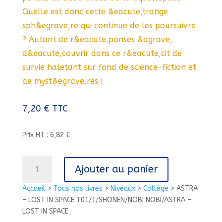
Quelle est donc cette &eacute,trange
sph&egrave,re qui continue de les poursuivre
? Autant de r&eacute,ponses &agrave,
d&eacute,couvrir dans ce r&eacute,cit de
survie haletant sur fond de science-fiction et
de myst&egrave,res !
7,20
€
TTC
Prix HT : 6,82 €
quantité
Ajouter au panier
de
ASTRA
Accueil
>
Tous nos livres
>
Niveaux
>
Collège
>
ASTRA
-
– LOST IN SPACE T01/1/SHONEN/NOBI NOBI/ASTRA –
LOST
LOST IN SPACE
IN