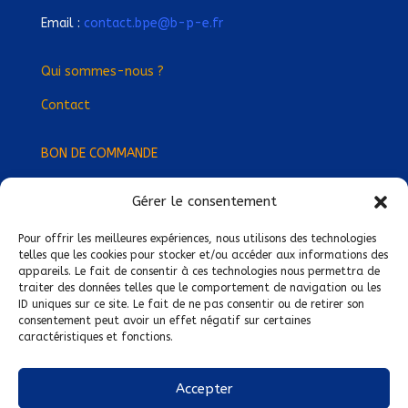
Email :
contact.bpe@b-p-e.fr
Qui sommes-nous ?
Contact
BON DE COMMANDE
Gérer le consentement
Devenez Délégué
·
e Régional
·
e !
Trouvez-nous près de chez vous !
Pour offrir les meilleures expériences, nous utilisons des technologies
telles que les cookies pour stocker et/ou accéder aux informations des
appareils. Le fait de consentir à ces technologies nous permettra de
Mentions légales
traiter des données telles que le comportement de navigation ou les
ID uniques sur ce site. Le fait de ne pas consentir ou de retirer son
Conditions générales de vente
consentement peut avoir un effet négatif sur certaines
caractéristiques et fonctions.
Politique de confidentialité
Politique de cookies
Accepter