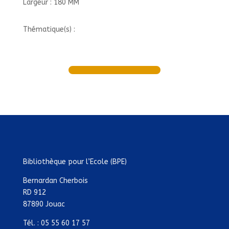
Largeur : 180 MM
Thématique(s) :
Bibliothèque pour l’Ecole (BPE)
Bernardan Cherbois
RD 912
87890 Jouac
Tél. : 05 55 60 17 57