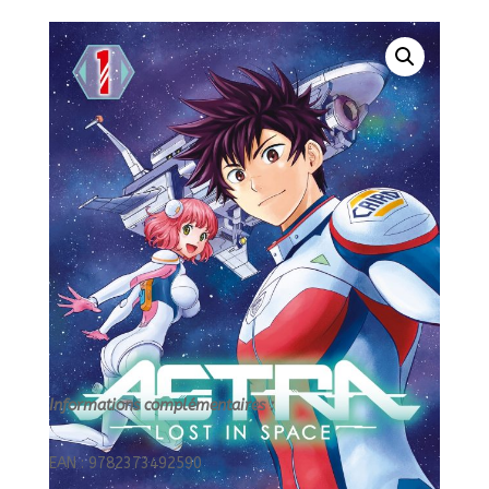
SPACE
T01/1/SHONEN/NOBI
NOBI/ASTRA
-
LOST
IN
SPACE
Informations complémentaires :
EAN : 9782373492590