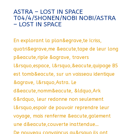
ASTRA – LOST IN SPACE
T04/4/SHONEN/NOBI NOBI/ASTRA
– LOST IN SPACE
En explorant la plan&egrave,te Icriss,
quatri&egrave,me &eacute,tape de leur long
p&eacute,riple &agrave, travers
l&rsquo,espace, l&rsquo,&eacute,quipage B5
est tomb&eacute, sur un vaisseau identique
&agrave, l&rsquo,Astra. Le
d&eacute,nomm&eacute, &ldquo,Ark
6&rdquo, leur redonne non seulement
l&rsquo,espoir de pouvoir reprendre leur
voyage, mais renferme &eacute,galement
une d&eacute,couverte inattendue…
De nouveau convaincus qu&rsquo,ils ont