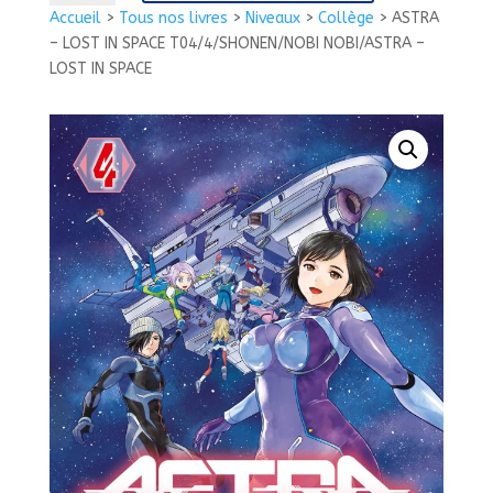
ASTRA
Accueil
>
Tous nos livres
>
Niveaux
>
Collège
>
ASTRA
-
– LOST IN SPACE T04/4/SHONEN/NOBI NOBI/ASTRA –
LOST
LOST IN SPACE
IN
SPACE
T04/4/SHONEN/NOBI
NOBI/ASTRA
-
LOST
IN
SPACE