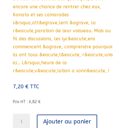
encore une chance de rentrer chez eux,
Kanata et ses camarades
s&rsquo,att&egrave,lent &agrave, la
r&eacute,paration de leur vaisseau. Mais au
fil des discussions, les lyc&eacute,ens
commencent &agrave, comprendre pourquoi
ils ont tous &eacute,t&eacute, r&eacute,unis
ici… L&rsquo,heure de la
r&eacute,v&eacute,lation a sonn&eacute, !
7,20
€
TTC
Prix HT : 6,82 €
quantité
Ajouter au panier
de