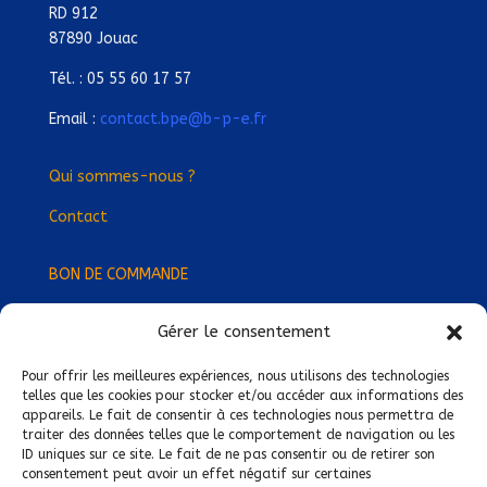
RD 912
87890 Jouac
Tél. : 05 55 60 17 57
Email :
contact.bpe@b-p-e.fr
Qui sommes-nous ?
Contact
BON DE COMMANDE
Gérer le consentement
Devenez Délégué
·
e Régional
·
e !
Trouvez-nous près de chez vous !
Pour offrir les meilleures expériences, nous utilisons des technologies
telles que les cookies pour stocker et/ou accéder aux informations des
appareils. Le fait de consentir à ces technologies nous permettra de
Mentions légales
traiter des données telles que le comportement de navigation ou les
ID uniques sur ce site. Le fait de ne pas consentir ou de retirer son
Conditions générales de vente
consentement peut avoir un effet négatif sur certaines