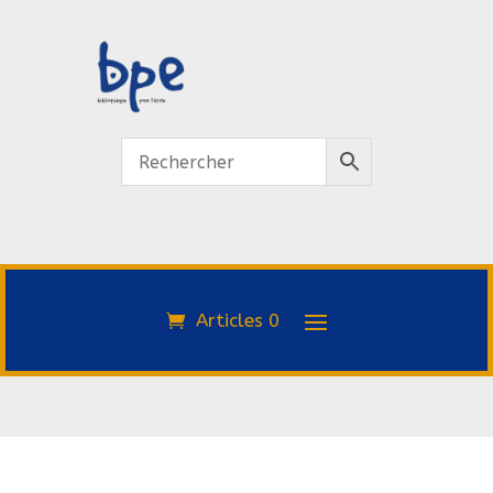
Articles 0