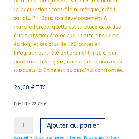
profonds changements sociaux touchent-ils
la population : contrôle numérique, crédit
social… ? – Dans son développement à
marche forcée, quelle est la place accordée
à la transition écologique ? Cette cinquième
édition, et ses plus de 120 cartes et
infographies, a été entièrement mise à jour
pour saisir les enjeux, nombreux et nouveaux,
auxquels la Chine est aujourd’hui confrontée.
24,00
€
TTC
Prix HT : 22,75 €
quantité
Ajouter au panier
de
ATLAS
Accueil
>
Tous nos livres
>
Types d'ouvrages
>
Docs