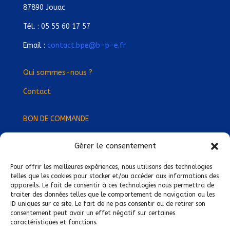
87890 Jouac
Tél. : 05 55 60 17 57
Email :
contact.bpe@b-p-e.fr
Qui sommes-nous ?
Contact
BON DE COMMANDE
Gérer le consentement
Devenez Délégué
·
e Régional
·
e !
Trouvez-nous près de chez vous !
Pour offrir les meilleures expériences, nous utilisons des technologies
telles que les cookies pour stocker et/ou accéder aux informations des
appareils. Le fait de consentir à ces technologies nous permettra de
Mentions légales
traiter des données telles que le comportement de navigation ou les
ID uniques sur ce site. Le fait de ne pas consentir ou de retirer son
Conditions générales de vente
consentement peut avoir un effet négatif sur certaines
caractéristiques et fonctions.
Politique de confidentialité