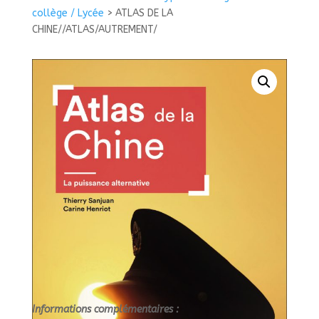
DE
collège / Lycée
>
ATLAS DE LA
LA
CHINE//ATLAS/AUTREMENT/
CHINE//ATLAS/AUTREMENT/
Informations complémentaires :