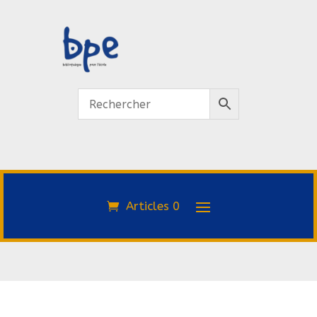
Articles 0