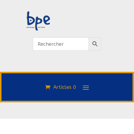
Articles 0