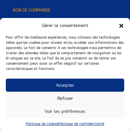
BON DE COMMANDE
Gérer le consentement
Devenez Délégué
·
e Régional
·
e !
Trouvez-nous près de chez vous !
Pour offrir les meilleures expériences, nous utilisons des technologies
telles que les cookies pour stocker et/ou accéder aux informations des
appareils. Le fait de consentir à ces technologies nous permettra de
Mentions légales
traiter des données telles que le comportement de navigation ou les
ID uniques sur ce site. Le fait de ne pas consentir ou de retirer son
Conditions générales de vente
consentement peut avoir un effet négatif sur certaines
caractéristiques et fonctions.
Politique de confidentialité
Politique de cookies
Accepter
Nous suivre sur :
Refuser
Voir les préférences
Politique de cookies
Politique de confidentialité