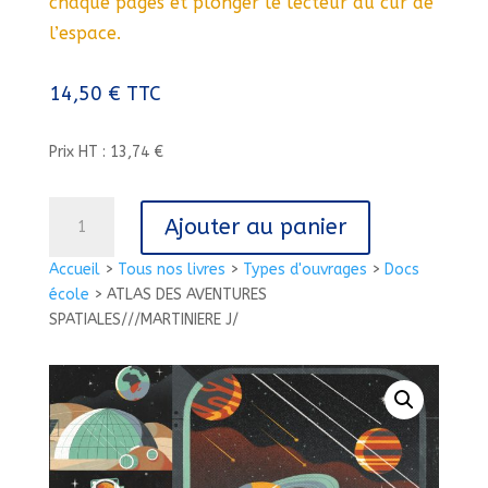
chaque pages et plonger le lecteur au cur de
l’espace.
14,50
€
TTC
Prix HT : 13,74 €
quantité
Ajouter au panier
de
ATLAS
Accueil
>
Tous nos livres
>
Types d'ouvrages
>
Docs
DES
école
>
ATLAS DES AVENTURES
AVENTURES
SPATIALES///MARTINIERE J/
SPATIALES///MARTINIERE
J/