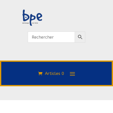
Articles 0