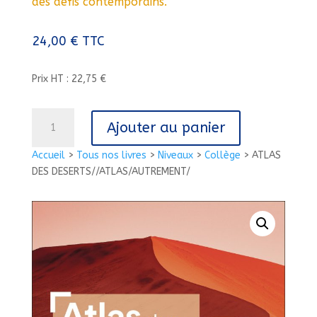
des défis contemporains.
24,00
€
TTC
Prix HT : 22,75 €
quantité
Ajouter au panier
de
ATLAS
Accueil
>
Tous nos livres
>
Niveaux
>
Collège
>
ATLAS
DES
DES DESERTS//ATLAS/AUTREMENT/
DESERTS//ATLAS/AUTREMENT/