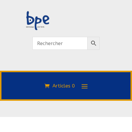
Articles 0