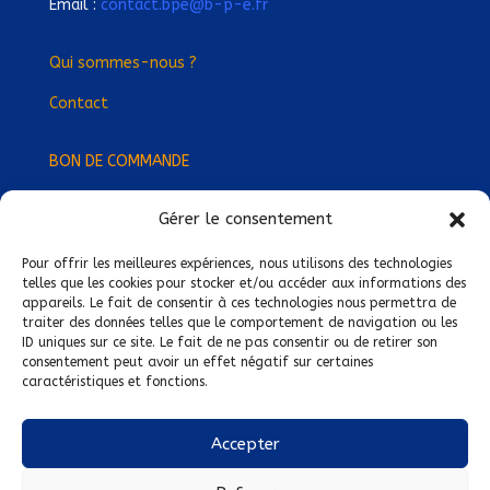
Email :
contact.bpe@b-p-e.fr
Qui sommes-nous ?
Contact
BON DE COMMANDE
Gérer le consentement
Devenez Délégué
·
e Régional
·
e !
Trouvez-nous près de chez vous !
Pour offrir les meilleures expériences, nous utilisons des technologies
telles que les cookies pour stocker et/ou accéder aux informations des
appareils. Le fait de consentir à ces technologies nous permettra de
Mentions légales
traiter des données telles que le comportement de navigation ou les
ID uniques sur ce site. Le fait de ne pas consentir ou de retirer son
Conditions générales de vente
consentement peut avoir un effet négatif sur certaines
caractéristiques et fonctions.
Politique de confidentialité
Politique de cookies
Accepter
Nous suivre sur :