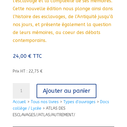
l’esclavage et la complexité de ses mémoires.
Cette nouvelle édition nous plonge ainsi dans
l’histoire des esclavages, de l’Antiquité jusqu’à
nos jours, et présente également la question
de leurs mémoires, au coeur des débats
contemporains.
24,00
€
TTC
Prix HT : 22,75 €
quantité
Ajouter au panier
de
ATLAS
Accueil
>
Tous nos livres
>
Types d'ouvrages
>
Docs
DES
collège / Lycée
>
ATLAS DES
ESCLAVAGES//ATLAS/AUTREMENT/
ESCLAVAGES//ATLAS/AUTREMENT/