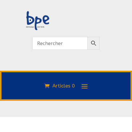
Articles 0