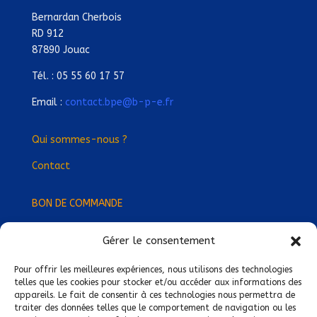
Bernardan Cherbois
RD 912
87890 Jouac
Tél. : 05 55 60 17 57
Email :
contact.bpe@b-p-e.fr
Qui sommes-nous ?
Contact
BON DE COMMANDE
Gérer le consentement
Devenez Délégué
·
e Régional
·
e !
Trouvez-nous près de chez vous !
Pour offrir les meilleures expériences, nous utilisons des technologies
telles que les cookies pour stocker et/ou accéder aux informations des
appareils. Le fait de consentir à ces technologies nous permettra de
Mentions légales
traiter des données telles que le comportement de navigation ou les