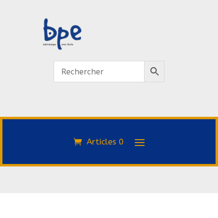
Articles 0