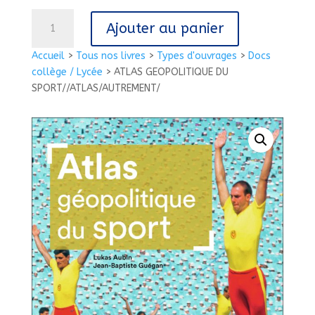
quantité
Ajouter au panier
de
ATLAS
Accueil
>
Tous nos livres
>
Types d'ouvrages
>
Docs
GEOPOLITIQUE
collège / Lycée
>
ATLAS GEOPOLITIQUE DU
DU
SPORT//ATLAS/AUTREMENT/
SPORT//ATLAS/AUTREMENT/