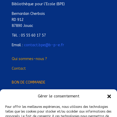
Bibliothèque pour l’Ecole (BPE)
Bernardan Cherbois
RD 912
87890 Jouac
Tél. : 05 55 60 17 57
Email :
contact.bpe@b-p-e.fr
Qui sommes-nous ?
Contact
BON DE COMMANDE
Gérer le consentement
Devenez Délégué
·
e Régional
·
e !
Trouvez-nous près de chez vous !
Pour offrir les meilleures expériences, nous utilisons des technologies
telles que les cookies pour stocker et/ou accéder aux informations des
appareils. Le fait de consentir à ces technologies nous permettra de