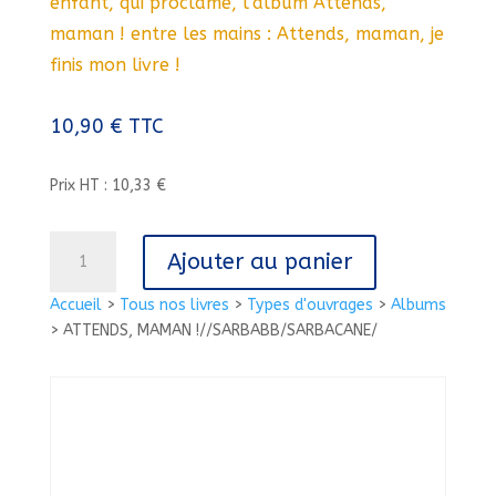
enfant, qui proclame, l’album Attends,
maman ! entre les mains : Attends, maman, je
finis mon livre !
10,90
€
TTC
Prix HT : 10,33 €
quantité
Ajouter au panier
de
ATTENDS,
Accueil
>
Tous nos livres
>
Types d'ouvrages
>
Albums
MAMAN
>
ATTENDS, MAMAN !//SARBABB/SARBACANE/
!//SARBABB/SARBACANE/