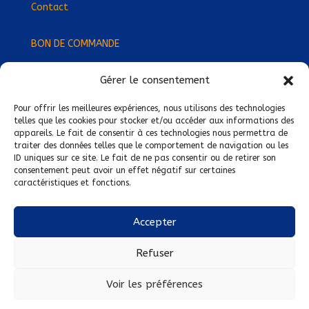
Contact
BON DE COMMANDE
Gérer le consentement
Devenez Délégué
·
e Régional
·
e !
Trouvez-nous près de chez vous !
Pour offrir les meilleures expériences, nous utilisons des technologies
telles que les cookies pour stocker et/ou accéder aux informations des
appareils. Le fait de consentir à ces technologies nous permettra de
Mentions légales
traiter des données telles que le comportement de navigation ou les
ID uniques sur ce site. Le fait de ne pas consentir ou de retirer son
Conditions générales de vente
consentement peut avoir un effet négatif sur certaines
caractéristiques et fonctions.
Politique de confidentialité
Politique de cookies
Accepter
Nous suivre sur :
Refuser
Voir les préférences