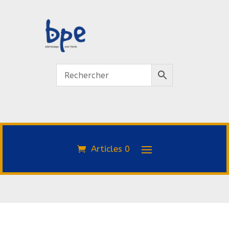
Articles 0