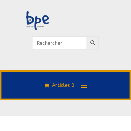
Articles 0