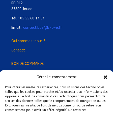
RD 912
87890 Jouac
Tél. : 05 55 60 17 57
Email :
contact.bpe@b-p-e.fr
Qui sommes-nous ?
Contact
BON DE COMMANDE
Gérer le consentement
Devenez Délégué
·
e Régional
·
e !
Trouvez-nous près de chez vous !
Pour offrir les meilleures expériences, nous utilisons des technologies
telles que les cookies pour stocker et/ou accéder aux informations des
appareils. Le fait de consentir à ces technologies nous permettra de
Mentions légales
traiter des données telles que le comportement de navigation ou les
ID uniques sur ce site. Le fait de ne pas consentir ou de retirer son
Conditions générales de vente
consentement peut avoir un effet négatif sur certaines