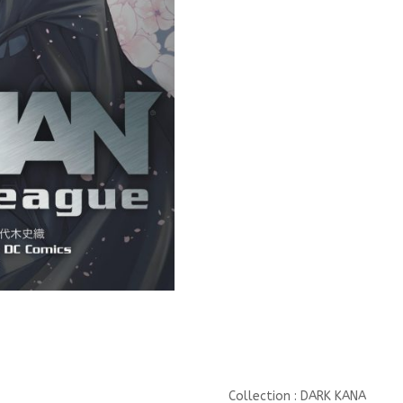
AND
THE
JUSTICE
LEAGUE
-
TOME
4/4/DARK
KANA/KANA/BATMAN
AND
THE
JUSTICE
L
Collection : DARK KANA