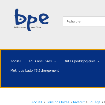
Accueil
Tous nos livres
Outils pédagogiques
Méthode Ludo Téléchargement
Accueil
>
Tous nos livres
>
Niveaux
>
Collège
>