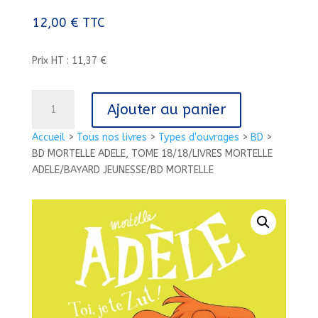
12,00
€
TTC
Prix HT : 11,37 €
quantité
Ajouter au panier
de
BD
Accueil
>
Tous nos livres
>
Types d'ouvrages
>
BD
>
MORTELLE
BD MORTELLE ADELE, TOME 18/18/LIVRES MORTELLE
ADELE,
ADELE/BAYARD JEUNESSE/BD MORTELLE
TOME
18/18/LIVRES
MORTELLE
ADELE/BAYARD
JEUNESSE/BD
MORTELLE