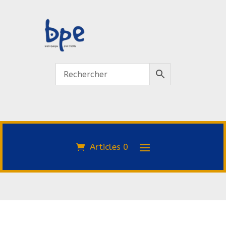
Articles 0