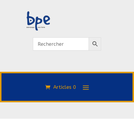
Articles 0