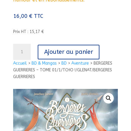
16,00
€
TTC
Prix HT : 15,17 €
quantité
Ajouter au panier
de
BERGERES
Accueil
>
BD & Mangas
>
BD
>
Aventure
>
BERGERES
GUERRIERES
GUERRIERES – TOME 01/1/TCHO !/GLENAT/BERGERES
-
GUERRIERES
TOME
01/1/TCHO
!/GLENAT/BERGERES
GUERRIERES